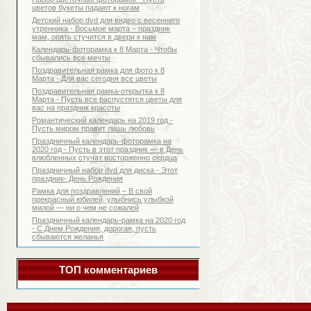
цветов букеты падают к ногам
Детский набор dvd для видео с весеннего
утренника - Восьмое марта – праздник
мам, опять стучится в двери к нам
Календарь-фоторамка к 8 Марта - Чтобы
сбывались все мечты
Поздравительная рамка для фото к 8
Марта - Для вас сегодня все цветы
Поздравительная рамка-открытка к 8
Марта - Пусть все распустятся цветы для
вас на праздник красоты
Романтический календарь на 2019 год -
Пусть миром правит лишь любовь
Праздничный календарь-фоторамка на
2020 год - Пусть в этот праздник — в День
влюбленных стучат восторженно сердца
Праздничный набор dvd для диска - Этот
праздник- День Рождения
Рамка для поздравлений – В свой
прекрасный юбилей, улыбнись улыбкой
милой — ни о чем не сожалей
Праздничный календарь-рамка на 2020 год
- С Днем Рождения, дорогая, пусть
сбываются желанья
ТОП комментариев