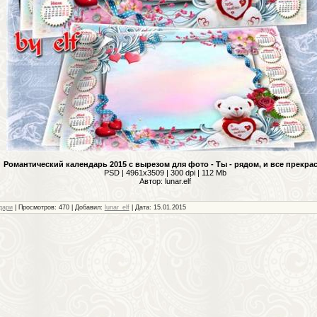
Романтический календарь 2015 с вырезом для фото - Ты - рядом, и все прекра
PSD | 4961x3509 | 300 dpi | 112 Mb
Автор: lunar.elf
дари
| Просмотров: 470 | Добавил:
lunar_elf
| Дата:
15.01.2015