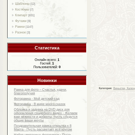
Шаблоны
[12]
Костюмы
[7]
Клипарт
[631]
Футажи
[9]
Рамки
[1147]
Разное
[3]
Статистика
Онлайн всего:
1
Гостей:
1
Пользователей:
0
Новинки
Категория:
Виньетки, Кален
Рамка для фото – Счастья, удачи,
благополучия
Фоторамка - Мой детский сад
Фоторамка - В мире много сказок
Обложка и задувка на DVD диск для
оформления свадебного видео - Желаем
вам нежности и доброты, пусть сбудутся
общие ваши мечты
Поздравительная рамка-открытка к 8
Марта - Пусть расцветает всё кругом
Набор цветочных фоторамок - Пусть