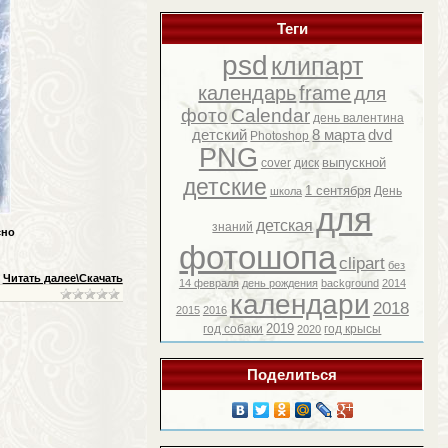
Теги
psd
клипарт
календарь
frame
для
фото
Calendar
день валентина
детский
8 марта
dvd
Photoshop
PNG
выпускной
cover
диск
детские
1 сентября
День
школа
для
детская
знаний
сно
фотошопа
clipart
без
Читать далее\Скачать
14 февраля
день рождения
background
2014
календари
2018
2015
2016
2019
год собаки
год крысы
2020
Поделиться