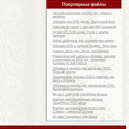
Популярные файлы
Детский календарь на 2011 год - Маша и
медведь
Обложка для DVD-диска - Выпускной Бал!
Сборник футажей с цветами(AVI,хромакей)
Футаж VECTOR Lower Thirds с альфа-
каналом
Набор шаблонов для создания фотокниги
Обложка DVD и задувка на диск - Крестины
Символ 2013 года, Змея - png клипарт
Романтический набор из обложки, задувки
и календаря на 2013 год - Моменты,
которые не повторятся
Обложка и задувка для школьных DVD -
Прощай, школа
Праздничная обложка DVD и рамочка для
фото к 8 Марта
Обложка и задувка для оформления DVD -
Выписка из роддома
Футаж с озвучкой Свадебные Кольца
Шаблон для оформления обложки
свадебного DVD диска
Клипарт на прозрачном фоне в png -
Собака – символ 2018 года
Футажи Свадебные перебивки