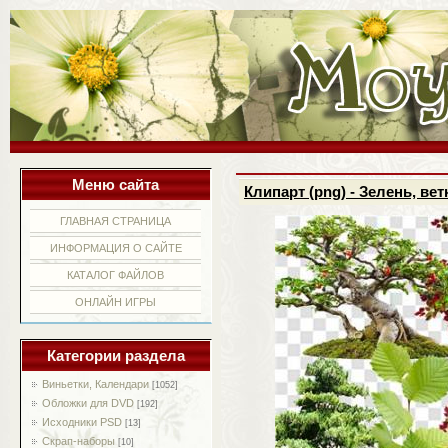
Меню сайта
Клипарт (png) - Зелень, вет
ГЛАВНАЯ СТРАНИЦА
ИНФОРМАЦИЯ О САЙТЕ
КАТАЛОГ ФАЙЛОВ
ОНЛАЙН ИГРЫ
Категории раздела
Виньетки, Календари
[1052]
Обложки для DVD
[192]
Исходники PSD
[13]
Скрап-наборы
[10]