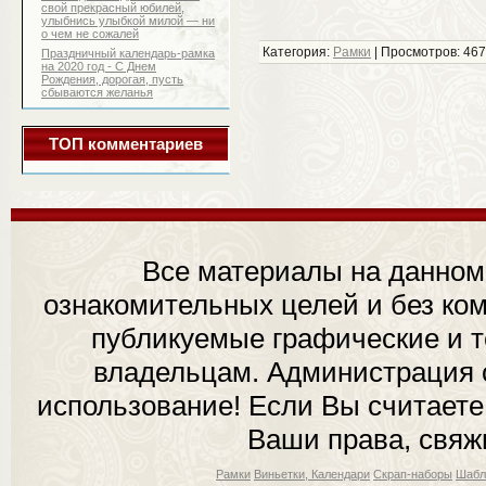
свой прекрасный юбилей,
улыбнись улыбкой милой — ни
о чем не сожалей
Категория:
Рамки
| Просмотров: 467
Праздничный календарь-рамка
на 2020 год - С Днем
Рождения, дорогая, пусть
сбываются желанья
ТОП комментариев
Все материалы на данном
ознакомительных целей и без ком
публикуемые графические и 
владельцам. Администрация с
использование! Если Вы считаете
Ваши права, свяж
Рамки
Виньетки, Календари
Скрап-наборы
Шабл