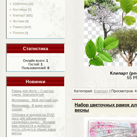
Шаблоны
[12]
Костюмы
[7]
Клипарт
[631]
Футажи
[9]
Рамки
[1147]
Разное
[3]
Статистика
Онлайн всего:
1
Гостей:
1
Пользователей:
0
Клипарт (pn
55 P
Новинки
Рамка для фото – Счастья,
Категория:
Клипарт
| Просмотров: 4
удачи, благополучия
Фоторамка - Мой детский сад
Набор цветочных рамок дл
Фоторамка - В мире много
сказок
весны
Обложка и задувка на DVD
диск для оформления
свадебного видео - Желаем
вам нежности и доброты,
пусть сбудутся общие ваши
мечты