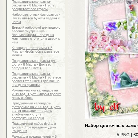
Поздравительная рамка-
открытка к 8 Марта - Пусть
расцветает всё кругом
Набор цветочных фоторамок -
Пусть цветов букеты падают к
ногам
Детский набор dvd для видео с
весеннего утренника -
Восьмое марта – праздник
мам, опять стучится в двери к
нам
Календарь-фоторамка к 8
Марта - Чтобы сбывались все
мечты
Поздравительная рамка для
фото к 8 Марта - Для вас
сегодня все цветы
Поздравительная рамка-
открытка к 8 Марта - Пусть все
распустятся цветы для вас на
праздник красоты
Романтический календарь на
2019 год - Пусть миром правит
лишь любовь
Праздничный календарь-
фоторамка на 2020 год - Пусть
в этот праздник — в День
влюбленных стучат
восторженно сердца
Праздничный набор dvd для
Набор цветочных рамок
диска - Этот праздник- День
Рождения
5 PNG | 60
Рамка для поздравлений – В