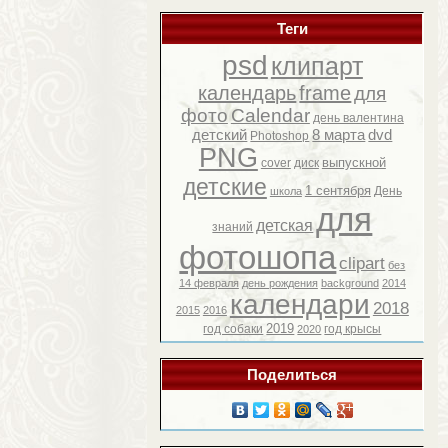
Теги
psd
клипарт
календарь
frame
для
фото
Calendar
день валентина
детский
8 марта
dvd
Photoshop
PNG
выпускной
cover
диск
детские
1 сентября
День
школа
для
детская
знаний
фотошопа
clipart
без
14 февраля
день рождения
background
2014
календари
2018
2015
2016
2019
год собаки
год крысы
2020
Поделиться