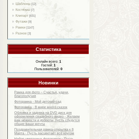
Шаблоны
[12]
Костюмы
[7]
Клипарт
[631]
Футажи
[9]
Рамки
[1147]
Разное
[3]
Статистика
Онлайн всего:
1
Гостей:
1
Пользователей:
0
Новинки
Рамка для фото – Счастья, удачи,
благополучия
Фоторамка - Мой детский сад
Фоторамка - В мире много сказок
Обложка и задувка на DVD диск для
оформления свадебного видео - Желаем
вам нежности и доброты, пусть сбудутся
общие ваши мечты
Поздравительная рамка-открытка к 8
Марта - Пусть расцветает всё кругом
Набор цветочных фоторамок - Пусть