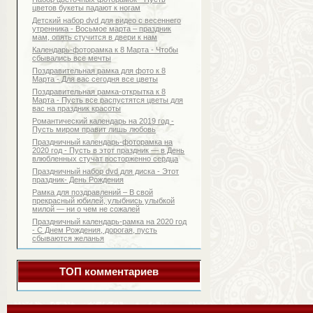
цветов букеты падают к ногам
Детский набор dvd для видео с весеннего
утренника - Восьмое марта – праздник
мам, опять стучится в двери к нам
Календарь-фоторамка к 8 Марта - Чтобы
сбывались все мечты
Поздравительная рамка для фото к 8
Марта - Для вас сегодня все цветы
Поздравительная рамка-открытка к 8
Марта - Пусть все распустятся цветы для
вас на праздник красоты
Романтический календарь на 2019 год -
Пусть миром правит лишь любовь
Праздничный календарь-фоторамка на
2020 год - Пусть в этот праздник — в День
влюбленных стучат восторженно сердца
Праздничный набор dvd для диска - Этот
праздник- День Рождения
Рамка для поздравлений – В свой
прекрасный юбилей, улыбнись улыбкой
милой — ни о чем не сожалей
Праздничный календарь-рамка на 2020 год
- С Днем Рождения, дорогая, пусть
сбываются желанья
ТОП комментариев