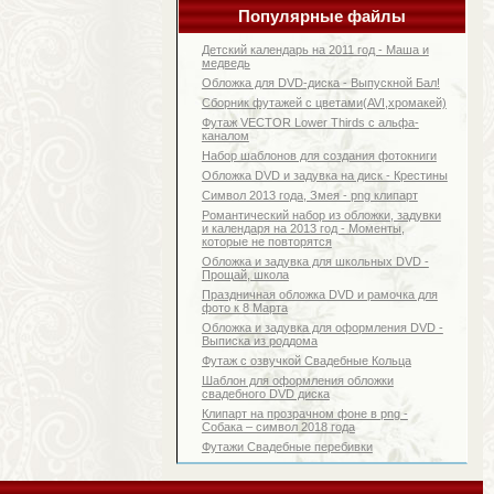
Популярные файлы
Детский календарь на 2011 год - Маша и
медведь
Обложка для DVD-диска - Выпускной Бал!
Сборник футажей с цветами(AVI,хромакей)
Футаж VECTOR Lower Thirds с альфа-
каналом
Набор шаблонов для создания фотокниги
Обложка DVD и задувка на диск - Крестины
Символ 2013 года, Змея - png клипарт
Романтический набор из обложки, задувки
и календаря на 2013 год - Моменты,
которые не повторятся
Обложка и задувка для школьных DVD -
Прощай, школа
Праздничная обложка DVD и рамочка для
фото к 8 Марта
Обложка и задувка для оформления DVD -
Выписка из роддома
Футаж с озвучкой Свадебные Кольца
Шаблон для оформления обложки
свадебного DVD диска
Клипарт на прозрачном фоне в png -
Собака – символ 2018 года
Футажи Свадебные перебивки