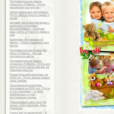
Поздравительная рамка-
открытка к 8 Марта - Пусть
расцветает всё кругом
Набор цветочных фоторамок -
Пусть цветов букеты падают к
ногам
Детский набор dvd для видео с
весеннего утренника -
Восьмое марта – праздник
мам, опять стучится в двери к
нам
Календарь-фоторамка к 8
Марта - Чтобы сбывались все
мечты
Поздравительная рамка для
фото к 8 Марта - Для вас
сегодня все цветы
Поздравительная рамка-
открытка к 8 Марта - Пусть все
распустятся цветы для вас на
праздник красоты
Романтический календарь на
2019 год - Пусть миром правит
лишь любовь
Праздничный календарь-
фоторамка на 2020 год - Пусть
в этот праздник — в День
влюбленных стучат
восторженно сердца
Праздничный набор dvd для
диска - Этот праздник- День
Рождения
Рамка для поздравлений – В