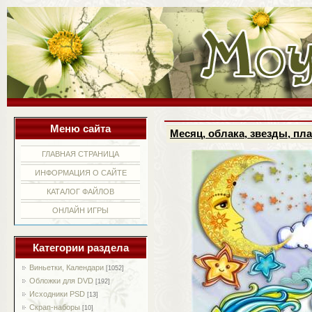
Меню сайта
Месяц, облака, звезды, пла
ГЛАВНАЯ СТРАНИЦА
ИНФОРМАЦИЯ О САЙТЕ
КАТАЛОГ ФАЙЛОВ
ОНЛАЙН ИГРЫ
Категории раздела
Виньетки, Календари
[1052]
Обложки для DVD
[192]
Исходники PSD
[13]
Скрап-наборы
[10]