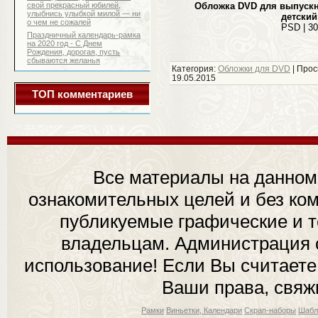
свой прекрасный юбилей,
Обложка DVD для выпускно
улыбнись улыбкой милой — ни
детский
о чем не сожалей
PSD | 30
Праздничный календарь-рамка
на 2020 год - С Днем
Рождения, дорогая, пусть
сбываются желанья
Категория:
Обложки для DVD
| Прос
19.05.2015
ТОП комментариев
Все материалы на данном
ознакомительных целей и без ком
публикуемые графические и 
владельцам. Администрация с
использование! Если Вы считаете
Ваши права, свяж
Рамки
Виньетки, Календари
Скрап-наборы
Шабл