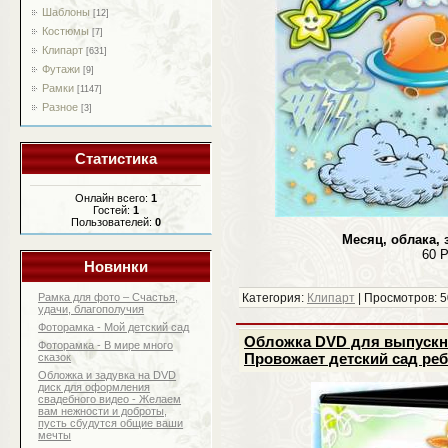
Шаблоны
[12]
Костюмы
[7]
Клипарт
[631]
Футажи
[9]
Рамки
[1147]
Разное
[3]
Статистика
Онлайн всего:
1
Гостей:
1
Пользователей:
0
Месяц, облака, 
60 P
Новинки
Рамка для фото – Счастья,
Категория:
Клипарт
| Просмотров: 5
удачи, благополучия
Фоторамка - Мой детский сад
Обложка DVD для выпускног
Фоторамка - В мире много
Провожает детский сад ре
сказок
Обложка и задувка на DVD
диск для оформления
свадебного видео - Желаем
вам нежности и доброты,
пусть сбудутся общие ваши
мечты