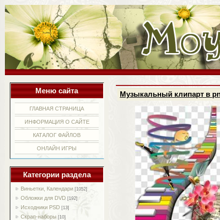
Меню сайта
Музыкальный клипарт в p
ГЛАВНАЯ СТРАНИЦА
ИНФОРМАЦИЯ О САЙТЕ
КАТАЛОГ ФАЙЛОВ
ОНЛАЙН ИГРЫ
Категории раздела
Виньетки, Календари
[1052]
Обложки для DVD
[192]
Исходники PSD
[13]
Скрап-наборы
[10]