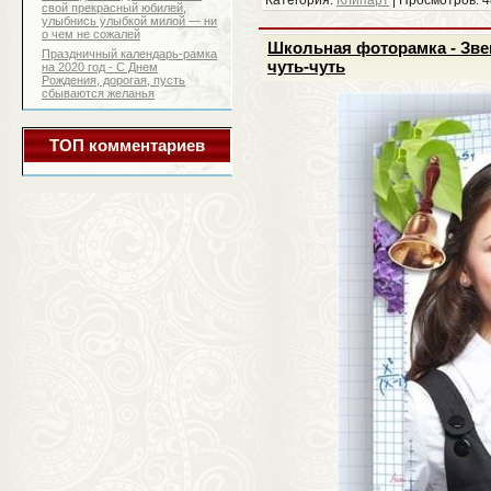
свой прекрасный юбилей,
улыбнись улыбкой милой — ни
о чем не сожалей
Школьная фоторамка - Звен
Праздничный календарь-рамка
чуть-чуть
на 2020 год - С Днем
Рождения, дорогая, пусть
сбываются желанья
ТОП комментариев