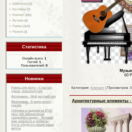
Шаблоны
[12]
Костюмы
[7]
Клипарт
[631]
Футажи
[9]
Рамки
[1147]
Разное
[3]
Статистика
Онлайн всего:
1
Гостей:
1
Пользователей:
0
Музык
60 P
Новинки
Рамка для фото – Счастья,
Категория:
Клипарт
| Просмотров: 3
удачи, благополучия
Фоторамка - Мой детский сад
Архитектурные элементы - 
Фоторамка - В мире много
сказок
Обложка и задувка на DVD
диск для оформления
свадебного видео - Желаем
вам нежности и доброты,
пусть сбудутся общие ваши
мечты