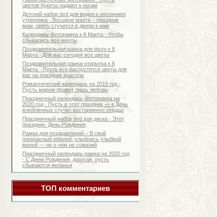
цветов букеты падают к ногам
Детский набор dvd для видео с весеннего
утренника - Восьмое марта – праздник
мам, опять стучится в двери к нам
Календарь-фоторамка к 8 Марта - Чтобы
сбывались все мечты
Поздравительная рамка для фото к 8
Марта - Для вас сегодня все цветы
Поздравительная рамка-открытка к 8
Марта - Пусть все распустятся цветы для
вас на праздник красоты
Романтический календарь на 2019 год -
Пусть миром правит лишь любовь
Праздничный календарь-фоторамка на
2020 год - Пусть в этот праздник — в День
влюбленных стучат восторженно сердца
Праздничный набор dvd для диска - Этот
праздник- День Рождения
Рамка для поздравлений – В свой
прекрасный юбилей, улыбнись улыбкой
милой — ни о чем не сожалей
Праздничный календарь-рамка на 2020 год
- С Днем Рождения, дорогая, пусть
сбываются желанья
ТОП комментариев