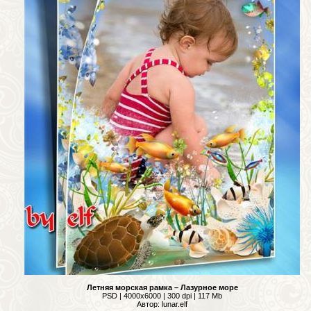
Летняя морская рамка – Лазурное море
PSD | 4000х6000 | 300 dpi | 117 Mb
Автор: lunar.elf