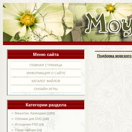
Меню сайта
Подборка морского 
ГЛАВНАЯ СТРАНИЦА
ИНФОРМАЦИЯ О САЙТЕ
КАТАЛОГ ФАЙЛОВ
ОНЛАЙН ИГРЫ
Категории раздела
Виньетки, Календари
[1052]
Обложки для DVD
[192]
Исходники PSD
[13]
Скрап-наборы
[10]