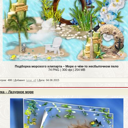
Подборка морского клипарта – Море о чём-то несбыточном пело
74 PNG | 300 dpi | 254 MB
тров: 486 | Добавил:
lunar_elf
| Дата:
04.06.2015
ка – Лазурное море