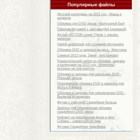
Популярные файлы
Детский календарь на 2011 год - Маша и
медведь
Обложка для DVD-диска - Выпускной Бал!
Сборник футажей с цветами(AVI,хромакей)
Футаж VECTOR Lower Thirds с альфа-
каналом
Набор шаблонов для создания фотокниги
Обложка DVD и задувка на диск - Крестины
Символ 2013 года, Змея - png клипарт
Романтический набор из обложки, задувки
и календаря на 2013 год - Моменты,
которые не повторятся
Обложка и задувка для школьных DVD -
Прощай, школа
Праздничная обложка DVD и рамочка для
фото к 8 Марта
Обложка и задувка для оформления DVD -
Выписка из роддома
Футаж с озвучкой Свадебные Кольца
Шаблон для оформления обложки
свадебного DVD диска
Клипарт на прозрачном фоне в png -
Собака – символ 2018 года
Футажи Свадебные перебивки