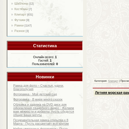
Шаблоны
[12]
Костюмы
[7]
Клипарт
[631]
Футажи
[9]
Рамки
[1147]
Разное
[3]
Статистика
Онлайн всего:
1
Гостей:
1
Пользователей:
0
Новинки
Категория:
Клипарт
| Просмо
Рамка для фото – Счастья, удачи,
благополучия
Летняя морская рам
Фоторамка - Мой детский сад
Фоторамка - В мире много сказок
Обложка и задувка на DVD диск для
оформления свадебного видео - Желаем
вам нежности и доброты, пусть сбудутся
общие ваши мечты
Поздравительная рамка-открытка к 8
Марта - Пусть расцветает всё кругом
Набор цветочных фоторамок - Пусть