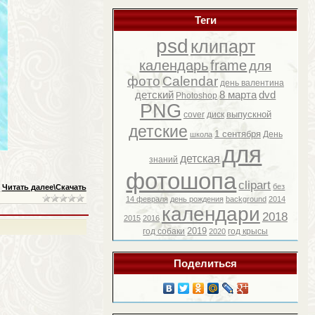
Теги
psd
клипарт
календарь
frame
для
фото
Calendar
день валентина
детский
8 марта
dvd
Photoshop
PNG
выпускной
cover
диск
детские
1 сентября
День
школа
для
детская
знаний
фотошопа
clipart
без
Читать далее\Скачать
14 февраля
день рождения
background
2014
календари
2018
2015
2016
2019
год собаки
год крысы
2020
Поделиться