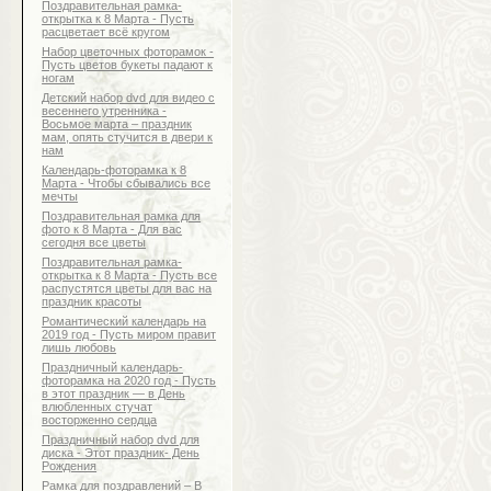
Поздравительная рамка-
открытка к 8 Марта - Пусть
расцветает всё кругом
Набор цветочных фоторамок -
Пусть цветов букеты падают к
ногам
Детский набор dvd для видео с
весеннего утренника -
Восьмое марта – праздник
мам, опять стучится в двери к
нам
Календарь-фоторамка к 8
Марта - Чтобы сбывались все
мечты
Поздравительная рамка для
фото к 8 Марта - Для вас
сегодня все цветы
Поздравительная рамка-
открытка к 8 Марта - Пусть все
распустятся цветы для вас на
праздник красоты
Романтический календарь на
2019 год - Пусть миром правит
лишь любовь
Праздничный календарь-
фоторамка на 2020 год - Пусть
в этот праздник — в День
влюбленных стучат
восторженно сердца
Праздничный набор dvd для
диска - Этот праздник- День
Рождения
Рамка для поздравлений – В