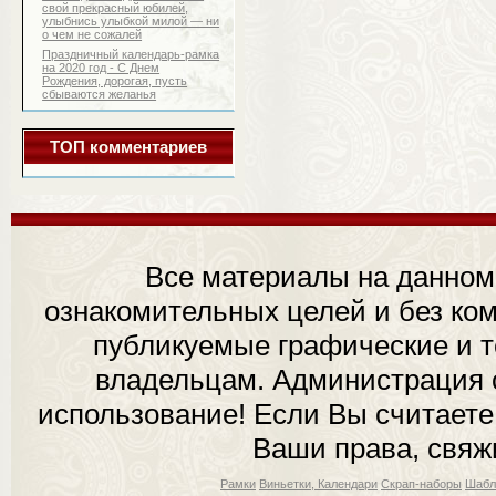
свой прекрасный юбилей,
улыбнись улыбкой милой — ни
о чем не сожалей
Праздничный календарь-рамка
на 2020 год - С Днем
Рождения, дорогая, пусть
сбываются желанья
ТОП комментариев
Все материалы на данном
ознакомительных целей и без ком
публикуемые графические и 
владельцам. Администрация с
использование! Если Вы считаете
Ваши права, свяж
Рамки
Виньетки, Календари
Скрап-наборы
Шабл