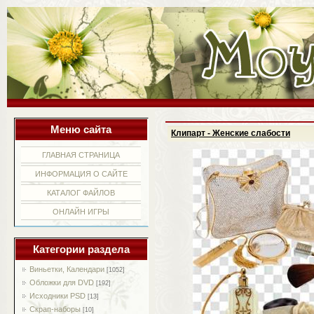
Меню сайта
Клипарт - Женские слабости
ГЛАВНАЯ СТРАНИЦА
ИНФОРМАЦИЯ О САЙТЕ
КАТАЛОГ ФАЙЛОВ
ОНЛАЙН ИГРЫ
Категории раздела
Виньетки, Календари
[1052]
Обложки для DVD
[192]
Исходники PSD
[13]
Скрап-наборы
[10]