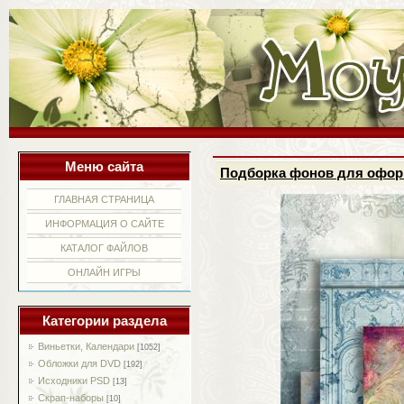
Меню сайта
Подборка фонов для офор
ГЛАВНАЯ СТРАНИЦА
ИНФОРМАЦИЯ О САЙТЕ
КАТАЛОГ ФАЙЛОВ
ОНЛАЙН ИГРЫ
Категории раздела
Виньетки, Календари
[1052]
Обложки для DVD
[192]
Исходники PSD
[13]
Скрап-наборы
[10]