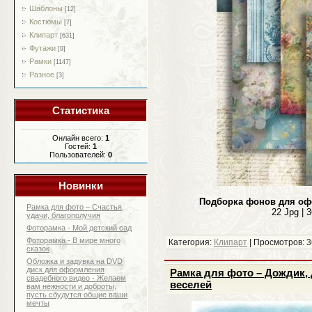
Шаблоны
[12]
Костюмы
[7]
Клипарт
[631]
Футажи
[9]
Рамки
[1147]
Разное
[3]
Статистика
Онлайн всего:
1
Гостей:
1
Пользователей:
0
Новинки
Подборка фонов для оф
Рамка для фото – Счастья,
22 Jpg | 
удачи, благополучия
Фоторамка - Мой детский сад
Фоторамка - В мире много
Категория:
Клипарт
| Просмотров: 3
сказок
Обложка и задувка на DVD
диск для оформления
Рамка для фото – Дождик, 
свадебного видео - Желаем
веселей
вам нежности и доброты,
пусть сбудутся общие ваши
мечты