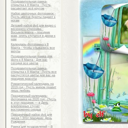
Поздравительная рамка-
открытка к 8 Марта - Пусть
расцветает всё кругом
Набор цветочных фоторамок -
Пусть цветов букеты падают к
ногам
Детский набор dvd для видео с
весеннего утренника -
Восьмое марта – праздник
мам, опять стучится в двери к
нам
Календарь-фоторамка к 8
Марта - Чтобы сбывались все
мечты
Поздравительная рамка для
фото к 8 Марта - Для вас
сегодня все цветы
Поздравительная рамка-
открытка к 8 Марта - Пусть все
распустятся цветы для вас на
праздник красоты
Романтический календарь на
2019 год - Пусть миром правит
лишь любовь
Праздничный календарь-
фоторамка на 2020 год - Пусть
в этот праздник — в День
влюбленных стучат
восторженно сердца
Праздничный набор dvd для
диска - Этот праздник- День
Рождения
Рамка для поздравлений – В