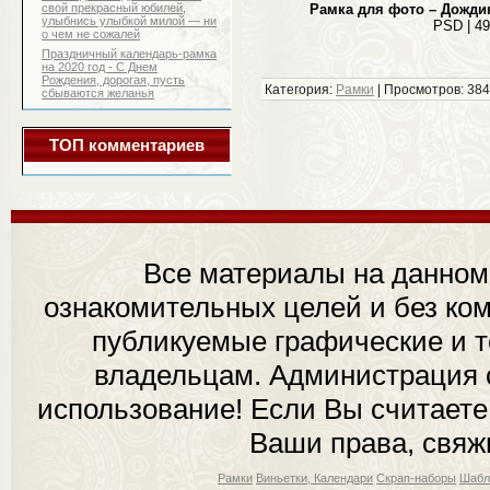
свой прекрасный юбилей,
Рамка для фото – Дождик
улыбнись улыбкой милой — ни
PSD | 49
о чем не сожалей
Праздничный календарь-рамка
на 2020 год - С Днем
Рождения, дорогая, пусть
Категория:
Рамки
| Просмотров: 384
сбываются желанья
ТОП комментариев
Все материалы на данном
ознакомительных целей и без ком
публикуемые графические и 
владельцам. Администрация с
использование! Если Вы считаете
Ваши права, свяж
Рамки
Виньетки, Календари
Скрап-наборы
Шабл