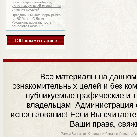
свой прекрасный юбилей,
улыбнись улыбкой милой — ни
о чем не сожалей
Праздничный календарь-рамка
на 2020 год - С Днем
Рождения, дорогая, пусть
сбываются желанья
ТОП комментариев
Все материалы на данном
ознакомительных целей и без ком
публикуемые графические и 
владельцам. Администрация с
использование! Если Вы считаете
Ваши права, свяж
Рамки
Виньетки, Календари
Скрап-наборы
Шабл