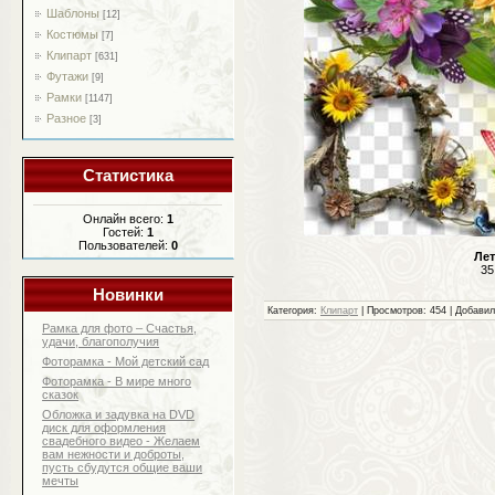
Шаблоны
[12]
Костюмы
[7]
Клипарт
[631]
Футажи
[9]
Рамки
[1147]
Разное
[3]
Статистика
Онлайн всего:
1
Гостей:
1
Пользователей:
0
Лет
35
Новинки
Категория:
Клипарт
| Просмотров: 454 | Добави
Рамка для фото – Счастья,
удачи, благополучия
Фоторамка - Мой детский сад
Фоторамка - В мире много
сказок
Обложка и задувка на DVD
диск для оформления
свадебного видео - Желаем
вам нежности и доброты,
пусть сбудутся общие ваши
мечты