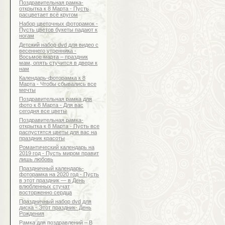
Поздравительная рамка-
открытка к 8 Марта - Пусть
расцветает всё кругом
Набор цветочных фоторамок -
Пусть цветов букеты падают к
ногам
Детский набор dvd для видео с
весеннего утренника -
Восьмое марта – праздник
мам, опять стучится в двери к
нам
Календарь-фоторамка к 8
Марта - Чтобы сбывались все
мечты
Поздравительная рамка для
фото к 8 Марта - Для вас
сегодня все цветы
Поздравительная рамка-
открытка к 8 Марта - Пусть все
распустятся цветы для вас на
праздник красоты
Романтический календарь на
2019 год - Пусть миром правит
лишь любовь
Праздничный календарь-
фоторамка на 2020 год - Пусть
в этот праздник — в День
влюбленных стучат
восторженно сердца
Праздничный набор dvd для
диска - Этот праздник- День
Рождения
Рамка для поздравлений – В