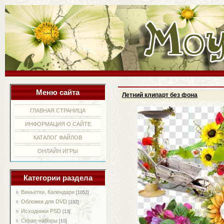
Меню сайта
Летний клипарт без фона
ГЛАВНАЯ СТРАНИЦА
ИНФОРМАЦИЯ О САЙТЕ
КАТАЛОГ ФАЙЛОВ
ОНЛАЙН ИГРЫ
Категории раздела
Виньетки, Календари
[1052]
Обложки для DVD
[192]
Исходники PSD
[13]
Скрап-наборы
[10]