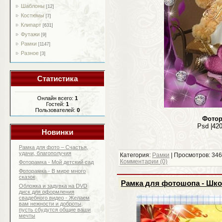
Шаблоны
[12]
Костюмы
[7]
Клипарт
[631]
Футажи
[9]
Рамки
[1147]
Разное
[3]
Статистика
Онлайн всего:
1
Гостей:
1
Пользователей:
0
Фотор
Psd |420
Новинки
Рамка для фото – Счастья,
удачи, благополучия
Категория:
Рамки
| Просмотров: 346
Комментарии (0)
Фоторамка - Мой детский сад
Фоторамка - В мире много
сказок
Рамка для фотошопа - Шко
Обложка и задувка на DVD
диск для оформления
свадебного видео - Желаем
вам нежности и доброты,
пусть сбудутся общие ваши
мечты