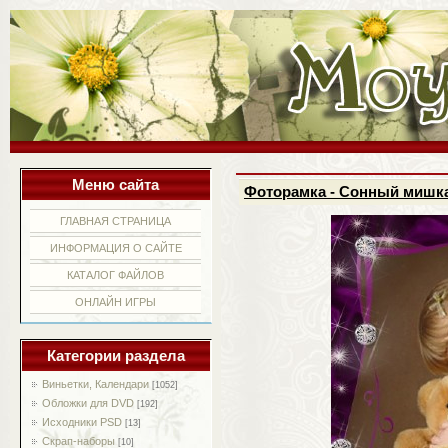
Меню сайта
Фоторамка - Сонный мишк
ГЛАВНАЯ СТРАНИЦА
ИНФОРМАЦИЯ О САЙТЕ
КАТАЛОГ ФАЙЛОВ
ОНЛАЙН ИГРЫ
Категории раздела
Виньетки, Календари
[1052]
Обложки для DVD
[192]
Исходники PSD
[13]
Скрап-наборы
[10]