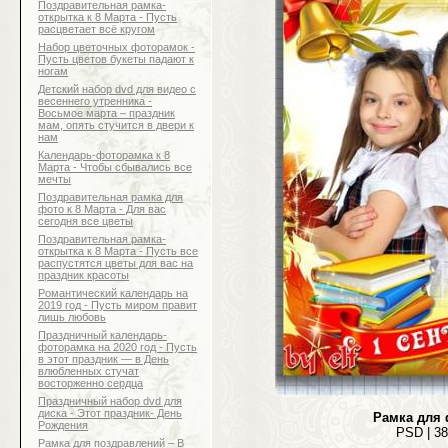
Поздравительная рамка-
открытка к 8 Марта - Пусть
расцветает всё кругом
Набор цветочных фоторамок -
Пусть цветов букеты падают к
ногам
Детский набор dvd для видео с
весеннего утренника -
Восьмое марта – праздник
мам, опять стучится в двери к
нам
Календарь-фоторамка к 8
Марта - Чтобы сбывались все
мечты
Поздравительная рамка для
фото к 8 Марта - Для вас
сегодня все цветы
Поздравительная рамка-
открытка к 8 Марта - Пусть все
распустятся цветы для вас на
праздник красоты
Романтический календарь на
2019 год - Пусть миром правит
лишь любовь
Праздничный календарь-
фоторамка на 2020 год - Пусть
в этот праздник — в День
влюбленных стучат
восторженно сердца
Праздничный набор dvd для
диска - Этот праздник- День
Рамка для 
Рождения
PSD | 38
Рамка для поздравлений – В