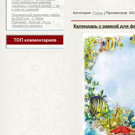
свой прекрасный юбилей,
улыбнись улыбкой милой — ни
о чем не сожалей
Категория:
Рамки
| Просмотров: 342
Праздничный календарь-рамка
на 2020 год - С Днем
Рождения, дорогая, пусть
Календарь с рамкой для фо
сбываются желанья
ТОП комментариев