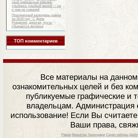
свой прекрасный юбилей,
улыбнись улыбкой милой — ни
о чем не сожалей
Праздничный календарь-рамка
на 2020 год - С Днем
Рождения, дорогая, пусть
сбываются желанья
ТОП комментариев
Все материалы на данном
ознакомительных целей и без ком
публикуемые графические и 
владельцам. Администрация с
использование! Если Вы считаете
Ваши права, свяж
Рамки
Виньетки, Календари
Скрап-наборы
Шабл