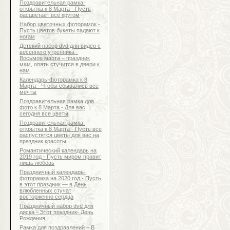
Поздравительная рамка-
открытка к 8 Марта - Пусть
расцветает всё кругом
Набор цветочных фоторамок -
Пусть цветов букеты падают к
ногам
Детский набор dvd для видео с
весеннего утренника -
Восьмое марта – праздник
мам, опять стучится в двери к
нам
Календарь-фоторамка к 8
Марта - Чтобы сбывались все
мечты
Поздравительная рамка для
фото к 8 Марта - Для вас
сегодня все цветы
Поздравительная рамка-
открытка к 8 Марта - Пусть все
распустятся цветы для вас на
праздник красоты
Романтический календарь на
2019 год - Пусть миром правит
лишь любовь
Праздничный календарь-
фоторамка на 2020 год - Пусть
в этот праздник — в День
влюбленных стучат
восторженно сердца
Праздничный набор dvd для
диска - Этот праздник- День
Рождения
Рамка для поздравлений – В