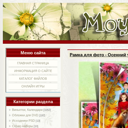
Меню сайта
Рамка для фото - Осенний 
ГЛАВНАЯ СТРАНИЦА
ИНФОРМАЦИЯ О САЙТЕ
КАТАЛОГ ФАЙЛОВ
ОНЛАЙН ИГРЫ
Категории раздела
Виньетки, Календари
[1052]
Обложки для DVD
[192]
Исходники PSD
[13]
Скрап-наборы
[10]