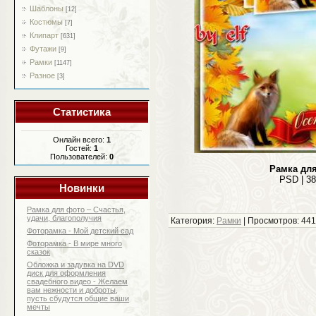
Шаблоны
[12]
Костюмы
[7]
Клипарт
[631]
Футажи
[9]
Рамки
[1147]
Разное
[3]
Статистика
Онлайн всего:
1
Гостей:
1
Пользователей:
0
Рамка для
PSD | 38
Новинки
Рамка для фото – Счастья,
удачи, благополучия
Категория:
Рамки
| Просмотров: 441
Фоторамка - Мой детский сад
Фоторамка - В мире много
сказок
Обложка и задувка на DVD
диск для оформления
свадебного видео - Желаем
вам нежности и доброты,
пусть сбудутся общие ваши
мечты