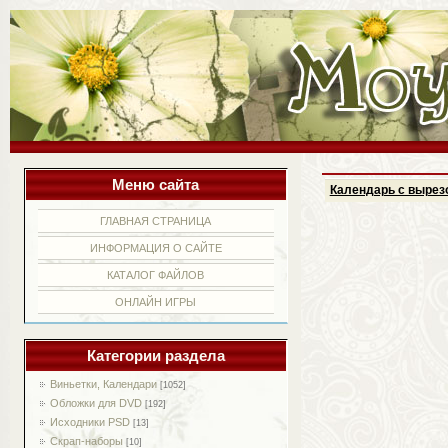
Меню сайта
Календарь с вырезо
ГЛАВНАЯ СТРАНИЦА
ИНФОРМАЦИЯ О САЙТЕ
КАТАЛОГ ФАЙЛОВ
ОНЛАЙН ИГРЫ
Категории раздела
Виньетки, Календари
[1052]
Обложки для DVD
[192]
Исходники PSD
[13]
Скрап-наборы
[10]