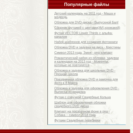
Популярные файлы
Детский календарь на 2011 год - Маша и
медведь
Обложка для DVD-диска - Выпускной Бал!
Сборник футажей с цветами(AVI,хромакей)
Футаж VECTOR Lower Thirds с альфа-
каналом
Набор шаблонов для создания фотокниги
Обложка DVD и задувка на диск - Крестины
Символ 2013 года, Змея - png клипарт
Романтический набор из обложки, задувки
и календаря на 2013 год - Моменты,
которые не повторятся
Обложка и задувка для школьных DVD -
Прощай, школа
Праздничная обложка DVD и рамочка для
фото к 8 Марта
Обложка и задувка для оформления DVD -
Выписка из роддома
Футаж с озвучкой Свадебные Кольца
Шаблон для оформления обложки
свадебного DVD диска
Клипарт на прозрачном фоне в png -
Собака – символ 2018 года
Футажи Свадебные перебивки