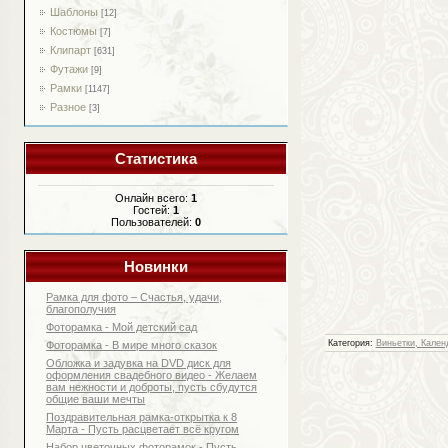
Шаблоны
[12]
Костюмы
[7]
Клипарт
[631]
Футажи
[9]
Рамки
[1147]
Разное
[3]
Статистика
Онлайн всего:
1
Гостей:
1
Пользователей:
0
Новинки
Рамка для фото – Счастья, удачи,
благополучия
Фоторамка - Мой детский сад
Категория:
Виньетки, Кален
Фоторамка - В мире много сказок
Обложка и задувка на DVD диск для
оформления свадебного видео - Желаем
вам нежности и доброты, пусть сбудутся
общие ваши мечты
Поздравительная рамка-открытка к 8
Марта - Пусть расцветает всё кругом
Набор цветочных фоторамок - Пусть