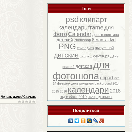
Теги
psd
клипарт
календарь
frame
для
фото
Calendar
день валентина
детский
8 марта
dvd
Photoshop
PNG
выпускной
cover
диск
детские
1 сентября
День
школа
для
детская
знаний
фотошопа
clipart
без
14 февраля
день рождения
background
2014
календари
2018
2015
2016
2019
Читать далее\Скачать
год собаки
год крысы
2020
Поделиться