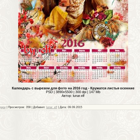
Календарь с вырезом для фото на 2016 год - Кружатся листья осенние
PSD | 3890x5500 | 300 dpi | 147 Mb
Автор: lunar.elf
дари
| Просмотров: 358 | Добавил:
lunar_elf
| Дата:
09.09.2015