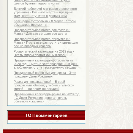
цветов букеты падают к ногам
Детский набор dvd для видео с весеннего
утренника - Восьмое марта – праздник
мам, опять стучится в двери к нам
Календарь-фоторамка к 8 Марта - Чтобы
сбывались все мечты
Поздравительная рамка для фото к 8
Марта - Для вас сегодня все цветы
Поздравительная рамка-открытка к 8
Марта - Пусть все распустятся цветы для
вас на праздник красоты
Романтический календарь на 2019 год -
Пусть миром правит лишь любовь
Праздничный календарь-фоторамка на
2020 год - Пусть в этот праздник — в День
влюбленных стучат восторженно сердца
Праздничный набор dvd для диска - Этот
праздник- День Рождения
Рамка для поздравлений – В свой
прекрасный юбилей, улыбнись улыбкой
милой — ни о чем не сожалей
Праздничный календарь-рамка на 2020 год
- С Днем Рождения, дорогая, пусть
сбываются желанья
ТОП комментариев