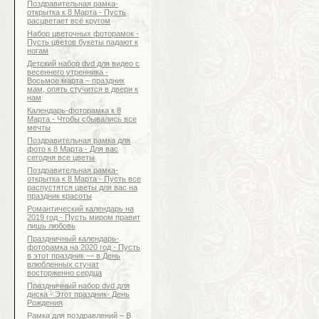
Поздравительная рамка-
открытка к 8 Марта - Пусть
расцветает всё кругом
Набор цветочных фоторамок -
Пусть цветов букеты падают к
ногам
Детский набор dvd для видео с
весеннего утренника -
Восьмое марта – праздник
мам, опять стучится в двери к
нам
Календарь-фоторамка к 8
Марта - Чтобы сбывались все
мечты
Поздравительная рамка для
фото к 8 Марта - Для вас
сегодня все цветы
Поздравительная рамка-
открытка к 8 Марта - Пусть все
распустятся цветы для вас на
праздник красоты
Романтический календарь на
2019 год - Пусть миром правит
лишь любовь
Праздничный календарь-
фоторамка на 2020 год - Пусть
в этот праздник — в День
влюбленных стучат
восторженно сердца
Праздничный набор dvd для
диска - Этот праздник- День
Рождения
Рамка для поздравлений – В