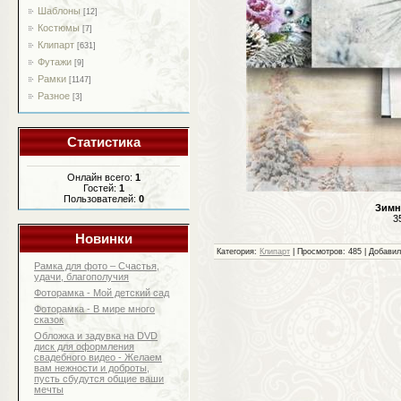
Шаблоны
[12]
Костюмы
[7]
Клипарт
[631]
Футажи
[9]
Рамки
[1147]
Разное
[3]
Статистика
Онлайн всего:
1
Гостей:
1
Пользователей:
0
Зимн
3
Новинки
Категория:
Клипарт
| Просмотров: 485 | Добави
Рамка для фото – Счастья,
удачи, благополучия
Фоторамка - Мой детский сад
Фоторамка - В мире много
сказок
Обложка и задувка на DVD
диск для оформления
свадебного видео - Желаем
вам нежности и доброты,
пусть сбудутся общие ваши
мечты