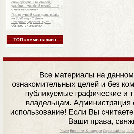
свой прекрасный юбилей,
улыбнись улыбкой милой — ни
о чем не сожалей
Праздничный календарь-рамка
на 2020 год - С Днем
Рождения, дорогая, пусть
сбываются желанья
ТОП комментариев
Все материалы на данном
ознакомительных целей и без ком
публикуемые графические и 
владельцам. Администрация с
использование! Если Вы считаете
Ваши права, свяж
Рамки
Виньетки, Календари
Скрап-наборы
Шабл