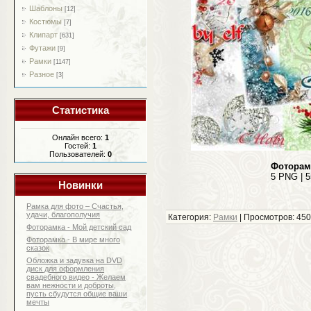
Шаблоны
[12]
Костюмы
[7]
Клипарт
[631]
Футажи
[9]
Рамки
[1147]
Разное
[3]
Статистика
Онлайн всего:
1
Гостей:
1
Пользователей:
0
Фоторам
5 PNG | 5
Новинки
Рамка для фото – Счастья,
удачи, благополучия
Категория:
Рамки
| Просмотров: 450
Фоторамка - Мой детский сад
Фоторамка - В мире много
сказок
Обложка и задувка на DVD
диск для оформления
свадебного видео - Желаем
вам нежности и доброты,
пусть сбудутся общие ваши
мечты