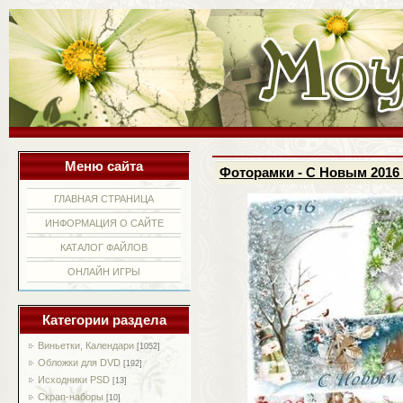
Меню сайта
Фоторамки - С Новым 2016
ГЛАВНАЯ СТРАНИЦА
ИНФОРМАЦИЯ О САЙТЕ
КАТАЛОГ ФАЙЛОВ
ОНЛАЙН ИГРЫ
Категории раздела
Виньетки, Календари
[1052]
Обложки для DVD
[192]
Исходники PSD
[13]
Скрап-наборы
[10]