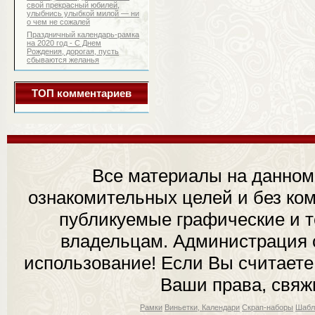
свой прекрасный юбилей,
улыбнись улыбкой милой — ни
о чем не сожалей
Праздничный календарь-рамка
на 2020 год - С Днем
Рождения, дорогая, пусть
сбываются желанья
ТОП комментариев
Все материалы на данном
ознакомительных целей и без ком
публикуемые графические и 
владельцам. Администрация с
использование! Если Вы считаете
Ваши права, свяж
Рамки
Виньетки, Календари
Скрап-наборы
Шабл