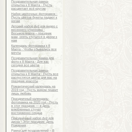
Поздравительная рамка-
открытка к 8 Марта - Пусть
расцветает всё кругом
Набор цветочных фоторамок -
Пусть цветов букеты падают к
ногам
Детский набор dvd для видео с
весеннего утренника -
Восьмое марта – праздник
мам, опять стучится в двери к
нам
Календарь-фоторамка к 8
Марта - Чтобы сбывались все
мечты
Поздравительная рамка для
фото к 8 Марта - Для вас
сегодня все цветы
Поздравительная рамка-
открытка к 8 Марта - Пусть все
распустятся цветы для вас на
праздник красоты
Романтический календарь на
2019 год - Пусть миром правит
лишь любовь
Праздничный календарь-
фоторамка на 2020 год - Пусть
в этот праздник — в День
влюбленных стучат
восторженно сердца
Праздничный набор dvd для
диска - Этот праздник- День
Рождения
Рамка для поздравлений – В