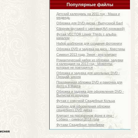
Популярные файлы
Детский календарь на 2011 год - Маша и
медведь
Обложка для DVD-диска - Выпускной Бал!
Сборник футажей с цветами(AVI,хромакей)
Футаж VECTOR Lower Thirds с альфа-
каналом
Набор шаблонов для создания фотокниги
Обложка DVD и задувка на диск - Крестины
Символ 2013 года, Змея - png клипарт
Романтический набор из обложки, задувки
и календаря на 2013 год - Моменты,
которые не повторятся
Обложка и задувка для школьных DVD -
Прощай, школа
Праздничная обложка DVD и рамочка для
фото к 8 Марта
Обложка и задувка для оформления DVD -
Выписка из роддома
Футаж с озвучкой Свадебные Кольца
Шаблон для оформления обложки
свадебного DVD диска
Клипарт на прозрачном фоне в png -
Собака – символ 2018 года
Футажи Свадебные перебивки
Диснея