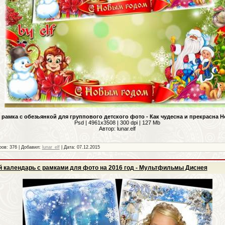
рамка с обезьянкой для группового детского фото - Как чудесна и прекрасна 
Psd | 4961x3508 | 300 dpi | 127 Mb
Автор: lunar.elf
ров: 376 | Добавил:
lunar_elf
| Дата:
07.12.2015
й календарь с рамками для фото на 2016 год - Мультфильмы Диснея