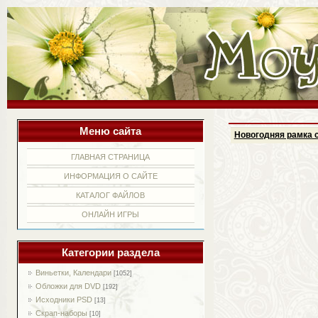
Меню сайта
Новогодняя рамка с
ГЛАВНАЯ СТРАНИЦА
ИНФОРМАЦИЯ О САЙТЕ
КАТАЛОГ ФАЙЛОВ
ОНЛАЙН ИГРЫ
Категории раздела
Виньетки, Календари
[1052]
Обложки для DVD
[192]
Исходники PSD
[13]
Скрап-наборы
[10]