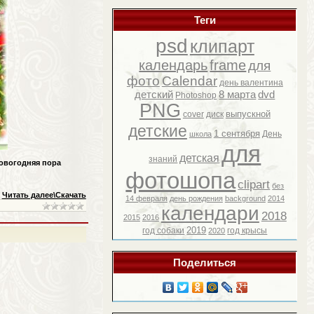
Теги
psd
клипарт
календарь
frame
для
фото
Calendar
день валентина
детский
8 марта
dvd
Photoshop
PNG
выпускной
cover
диск
детские
1 сентября
День
школа
для
детская
знаний
Новогодняя пора
фотошопа
clipart
без
Читать далее\Скачать
14 февраля
день рождения
background
2014
календари
2018
2015
2016
2019
год собаки
год крысы
2020
Поделиться