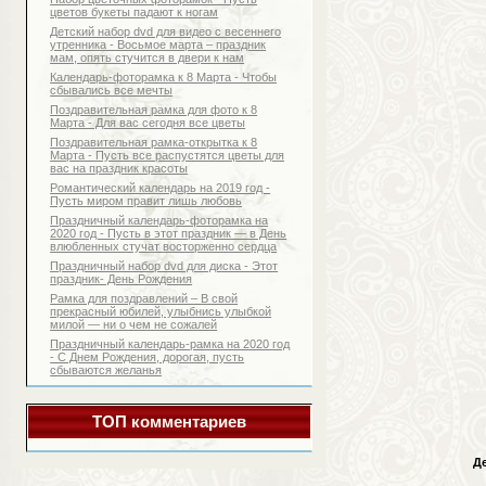
цветов букеты падают к ногам
Детский набор dvd для видео с весеннего
утренника - Восьмое марта – праздник
мам, опять стучится в двери к нам
Календарь-фоторамка к 8 Марта - Чтобы
сбывались все мечты
Поздравительная рамка для фото к 8
Марта - Для вас сегодня все цветы
Поздравительная рамка-открытка к 8
Марта - Пусть все распустятся цветы для
вас на праздник красоты
Романтический календарь на 2019 год -
Пусть миром правит лишь любовь
Праздничный календарь-фоторамка на
2020 год - Пусть в этот праздник — в День
влюбленных стучат восторженно сердца
Праздничный набор dvd для диска - Этот
праздник- День Рождения
Рамка для поздравлений – В свой
прекрасный юбилей, улыбнись улыбкой
милой — ни о чем не сожалей
Праздничный календарь-рамка на 2020 год
- С Днем Рождения, дорогая, пусть
сбываются желанья
ТОП комментариев
Д