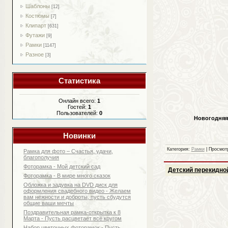
Шаблоны
[12]
Костюмы
[7]
Клипарт
[631]
Футажи
[9]
Рамки
[1147]
Разное
[3]
Статистика
Онлайн всего:
1
Гостей:
1
Пользователей:
0
Новогодняя 
Новинки
Категория:
Рамки
| Просмот
Рамка для фото – Счастья, удачи,
благополучия
Фоторамка - Мой детский сад
Детский перекидно
Фоторамка - В мире много сказок
Обложка и задувка на DVD диск для
оформления свадебного видео - Желаем
вам нежности и доброты, пусть сбудутся
общие ваши мечты
Поздравительная рамка-открытка к 8
Марта - Пусть расцветает всё кругом
Набор цветочных фоторамок - Пусть