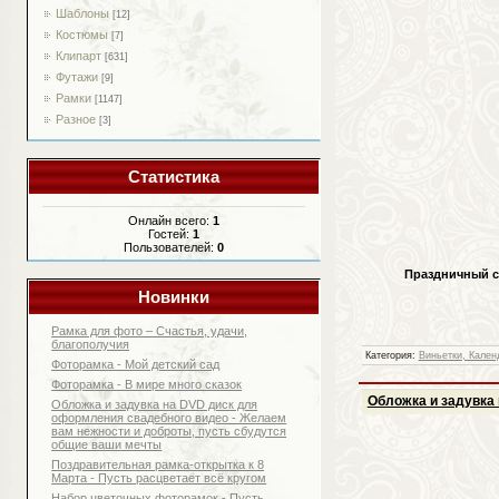
Шаблоны
[12]
Костюмы
[7]
Клипарт
[631]
Футажи
[9]
Рамки
[1147]
Разное
[3]
Статистика
Онлайн всего:
1
Гостей:
1
Пользователей:
0
Праздничный с
Новинки
Рамка для фото – Счастья, удачи,
благополучия
Категория:
Виньетки, Кален
Фоторамка - Мой детский сад
Фоторамка - В мире много сказок
Обложка и задувка 
Обложка и задувка на DVD диск для
оформления свадебного видео - Желаем
вам нежности и доброты, пусть сбудутся
общие ваши мечты
Поздравительная рамка-открытка к 8
Марта - Пусть расцветает всё кругом
Набор цветочных фоторамок - Пусть