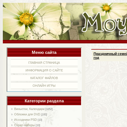
Меню сайта
Праздничный семей
год
ГЛАВНАЯ СТРАНИЦА
ИНФОРМАЦИЯ О САЙТЕ
КАТАЛОГ ФАЙЛОВ
ОНЛАЙН ИГРЫ
Категории раздела
Виньетки, Календари
[1052]
Обложки для DVD
[192]
Исходники PSD
[13]
Скрап-наборы
[10]