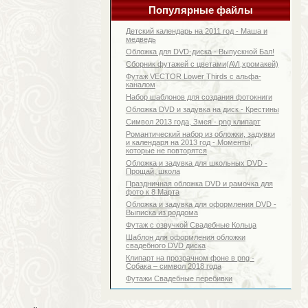
Популярные файлы
Детский календарь на 2011 год - Маша и
медведь
Обложка для DVD-диска - Выпускной Бал!
Сборник футажей с цветами(AVI,хромакей)
Футаж VECTOR Lower Thirds с альфа-
каналом
Набор шаблонов для создания фотокниги
Обложка DVD и задувка на диск - Крестины
Символ 2013 года, Змея - png клипарт
Романтический набор из обложки, задувки
и календаря на 2013 год - Моменты,
которые не повторятся
Обложка и задувка для школьных DVD -
Прощай, школа
Праздничная обложка DVD и рамочка для
фото к 8 Марта
Обложка и задувка для оформления DVD -
Выписка из роддома
Футаж с озвучкой Свадебные Кольца
Шаблон для оформления обложки
свадебного DVD диска
Клипарт на прозрачном фоне в png -
Собака – символ 2018 года
Футажи Свадебные перебивки