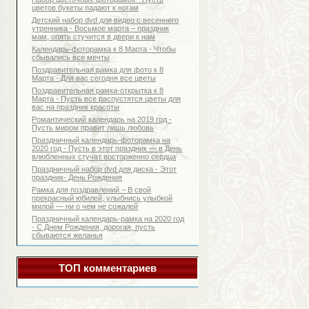
цветов букеты падают к ногам
Детский набор dvd для видео с весеннего
утренника - Восьмое марта – праздник
мам, опять стучится в двери к нам
Календарь-фоторамка к 8 Марта - Чтобы
сбывались все мечты
Поздравительная рамка для фото к 8
Марта - Для вас сегодня все цветы
Поздравительная рамка-открытка к 8
Марта - Пусть все распустятся цветы для
вас на праздник красоты
Романтический календарь на 2019 год -
Пусть миром правит лишь любовь
Праздничный календарь-фоторамка на
2020 год - Пусть в этот праздник — в День
влюбленных стучат восторженно сердца
Праздничный набор dvd для диска - Этот
праздник- День Рождения
Рамка для поздравлений – В свой
прекрасный юбилей, улыбнись улыбкой
милой — ни о чем не сожалей
Праздничный календарь-рамка на 2020 год
- С Днем Рождения, дорогая, пусть
сбываются желанья
ТОП комментариев