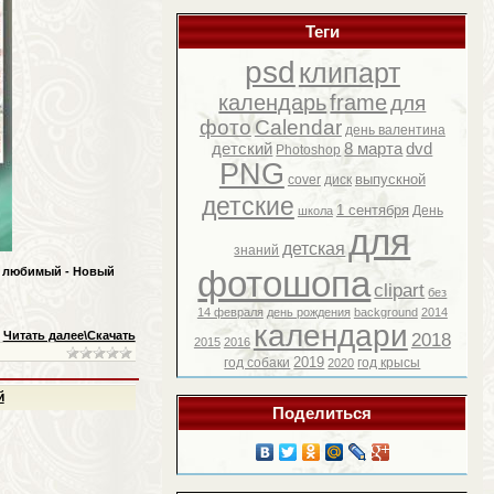
Теги
psd
клипарт
календарь
frame
для
фото
Calendar
день валентина
детский
8 марта
dvd
Photoshop
PNG
выпускной
cover
диск
детские
1 сентября
День
школа
для
детская
знаний
фотошопа
о любимый - Новый
clipart
без
14 февраля
день рождения
background
2014
календари
Читать далее\Скачать
2018
2015
2016
2019
год собаки
год крысы
2020
й
Поделиться