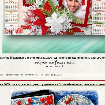
емейный календарь-фоторамка на 2016 год - Много праздников есть разных, н
год
PSD | 3508x4961 | 300 dpi | 118 Mb
Автор: lunar.elf
дари
| Просмотров: 447 | Добавил:
lunar_elf
| Дата:
15.12.2015
на DVD диск для новогоднего утренника - Волшебный праздник новогодни