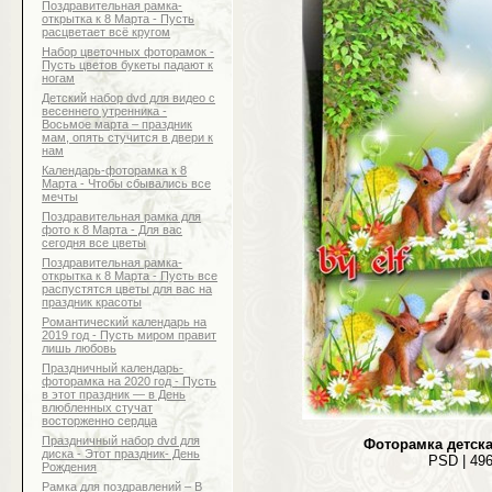
Поздравительная рамка-
открытка к 8 Марта - Пусть
расцветает всё кругом
Набор цветочных фоторамок -
Пусть цветов букеты падают к
ногам
Детский набор dvd для видео с
весеннего утренника -
Восьмое марта – праздник
мам, опять стучится в двери к
нам
Календарь-фоторамка к 8
Марта - Чтобы сбывались все
мечты
Поздравительная рамка для
фото к 8 Марта - Для вас
сегодня все цветы
Поздравительная рамка-
открытка к 8 Марта - Пусть все
распустятся цветы для вас на
праздник красоты
Романтический календарь на
2019 год - Пусть миром правит
лишь любовь
Праздничный календарь-
фоторамка на 2020 год - Пусть
в этот праздник — в День
влюбленных стучат
восторженно сердца
Праздничный набор dvd для
Фоторамка детска
диска - Этот праздник- День
PSD | 496
Рождения
Рамка для поздравлений – В