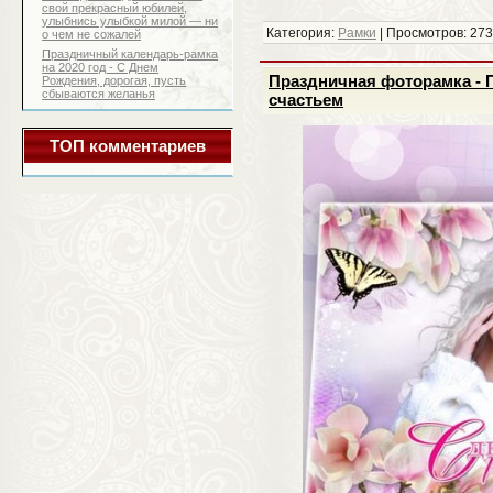
свой прекрасный юбилей,
улыбнись улыбкой милой — ни
Категория:
Рамки
| Просмотров: 273
о чем не сожалей
Праздничный календарь-рамка
на 2020 год - С Днем
Праздничная фоторамка - П
Рождения, дорогая, пусть
сбываются желанья
счастьем
ТОП комментариев