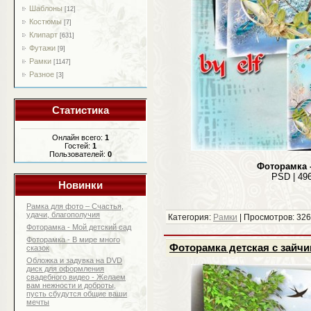
Шаблоны
[12]
Костюмы
[7]
Клипарт
[631]
Футажи
[9]
Рамки
[1147]
Разное
[3]
Статистика
Онлайн всего:
1
Гостей:
1
Пользователей:
0
Фоторамка 
PSD | 496
Новинки
Рамка для фото – Счастья,
удачи, благополучия
Категория:
Рамки
| Просмотров: 326
Фоторамка - Мой детский сад
Фоторамка - В мире много
Фоторамка детская с зайчи
сказок
Обложка и задувка на DVD
диск для оформления
свадебного видео - Желаем
вам нежности и доброты,
пусть сбудутся общие ваши
мечты