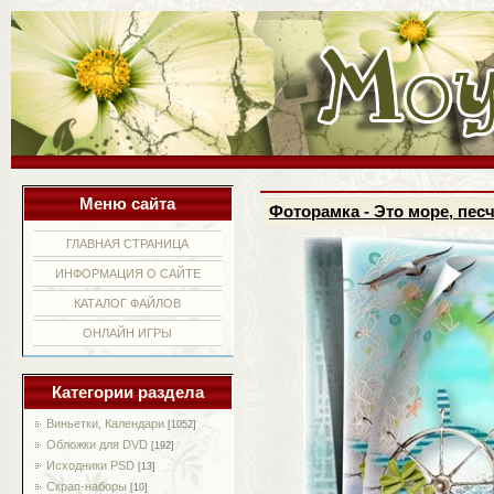
Меню сайта
Фоторамка - Это море, пе
ГЛАВНАЯ СТРАНИЦА
ИНФОРМАЦИЯ О САЙТЕ
КАТАЛОГ ФАЙЛОВ
ОНЛАЙН ИГРЫ
Категории раздела
Виньетки, Календари
[1052]
Обложки для DVD
[192]
Исходники PSD
[13]
Скрап-наборы
[10]