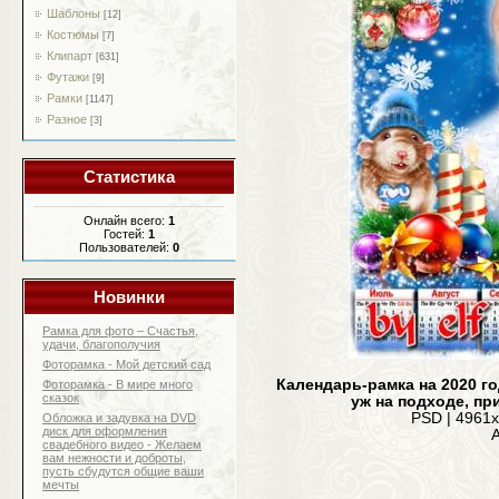
Шаблоны
[12]
Костюмы
[7]
Клипарт
[631]
Футажи
[9]
Рамки
[1147]
Разное
[3]
Статистика
Онлайн всего:
1
Гостей:
1
Пользователей:
0
Новинки
Рамка для фото – Счастья,
удачи, благополучия
Фоторамка - Мой детский сад
Календарь-рамка на 2020 го
Фоторамка - В мире много
сказок
уж на подходе, пр
PSD | 4961х
Обложка и задувка на DVD
диск для оформления
А
свадебного видео - Желаем
вам нежности и доброты,
пусть сбудутся общие ваши
мечты