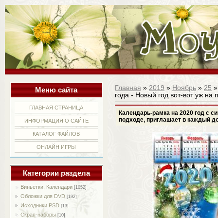
Главная
»
2019
»
Ноябрь
»
25
»
Меню сайта
года - Новый год вот-вот уж на
ГЛАВНАЯ СТРАНИЦА
Календарь-рамка на 2020 год с си
подходе, приглашает в каждый д
ИНФОРМАЦИЯ О САЙТЕ
КАТАЛОГ ФАЙЛОВ
ОНЛАЙН ИГРЫ
Категории раздела
Виньетки, Календари
[1052]
Обложки для DVD
[192]
Исходники PSD
[13]
Скрап-наборы
[10]