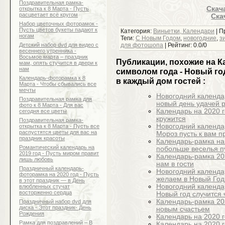
Поздравительная рамка-
Скача
открытка к 8 Марта - Пусть
расцветает всё кругом
Скач
Набор цветочных фоторамок -
Пусть цветов букеты падают к
Категория
:
Виньетки, Календари
|
П
ногам
Теги
:
С Новым Годом
,
новогодние
,
з
Детский набор dvd для видео с
для фотошопа
|
Рейтинг
:
0.0
/
0
весеннего утренника -
Восьмое марта – праздник
Публикации, похожие на Ка
мам, опять стучится в двери к
нам
символом года - Новый год
Календарь-фоторамка к 8
в каждый дом гостей :
Марта - Чтобы сбывались все
мечты
Новогодний календа
Поздравительная рамка для
новый день удачей 
фото к 8 Марта - Для вас
Календарь на 2020 г
сегодня все цветы
кружится
Поздравительная рамка-
Новогодний календар
открытка к 8 Марта - Пусть все
распустятся цветы для вас на
Мороз пусть к вам п
праздник красоты
Календарь-рамка на
Романтический календарь на
побольше веселья п
2019 год - Пусть миром правит
Календарь-рамка 202
лишь любовь
нам в гости
Праздничный календарь-
Новогодний календар
фоторамка на 2020 год - Пусть
желаем в Новый Год
в этот праздник — в День
Новогодний календар
влюбленных стучат
восторженно сердца
Новый год случится 
Календарь-рамка 202
Праздничный набор dvd для
диска - Этот праздник- День
новым счастьем
Рождения
Календарь на 2020 г
Рамка для поздравлений – В
Календарь на 2020 г