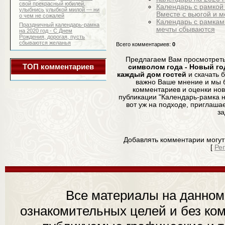
свой прекрасный юбилей,
Календарь с рамкой 
улыбнись улыбкой милой — ни
Вместе с вьюгой и м
о чем не сожалей
Календарь с рамками
Праздничный календарь-рамка
мечты сбываются
на 2020 год - С Днем
Рождения, дорогая, пусть
сбываются желанья
Всего комментариев
:
0
Предлагаем Вам просмотрет
ТОП комментариев
символом года - Новый год
каждый дом гостей
и скачать б
важно Ваше мнение и мы 
комментариев и оценки но
публикации "Календарь-рамка на
вот уж на подходе, приглашае
за
Добавлять комментарии могут
[
Ре
Все материалы на данном
ознакомительных целей и без ком