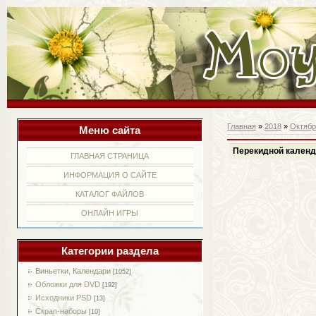
Главная
»
2018
»
Октябр
Меню сайта
Перекидной календа
ГЛАВНАЯ СТРАНИЦА
ИНФОРМАЦИЯ О САЙТЕ
КАТАЛОГ ФАЙЛОВ
ОНЛАЙН ИГРЫ
Категории раздела
Виньетки, Календари
[1052]
Обложки для DVD
[192]
Исходники PSD
[13]
Скрап-наборы
[10]