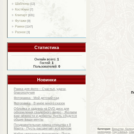
Шаблоны
[12]
Костюмы
[7]
Клипарт
[631]
Футажи
[9]
Рамки
[1147]
Разное
[3]
Статистика
Онлайн всего:
1
Гостей:
1
Пользователей:
0
Новинки
Рамка для фото – Счастья, удачи,
благополучия
П
Фоторамка - Мой детский сад
Фоторамка - В мире много сказок
Обложка и задувка на DVD диск для
оформления свадебного видео - Желаем
вам нежности и доброты, пусть сбудутся
общие ваши мечты
Поздравительная рамка-открытка к 8
Марта - Пусть расцветает всё кругом
Категория
:
Виньетки, Кален
календари
,
Год Свиньи
,
сим
Набор цветочных фоторамок - Пусть