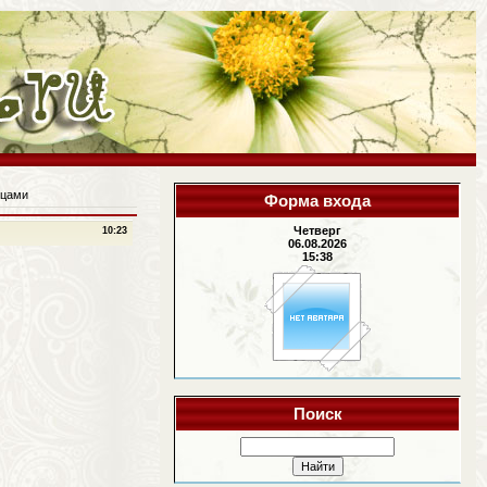
ицами
Форма входа
Четверг
10:23
06.08.2026
15:38
Поиск