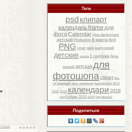
Теги
psd
клипарт
календарь
frame
для
фото
Calendar
день валентина
детский
8 марта
dvd
Photoshop
PNG
выпускной
cover
диск
детские
1 сентября
День
школа
для
детская
знаний
фотошопа
clipart
без
14 февраля
день рождения
background
2014
календари
2018
ми
2015
2016
2019
год собаки
год крысы
2020
Поделиться
ЕСЯЦЕВ
,