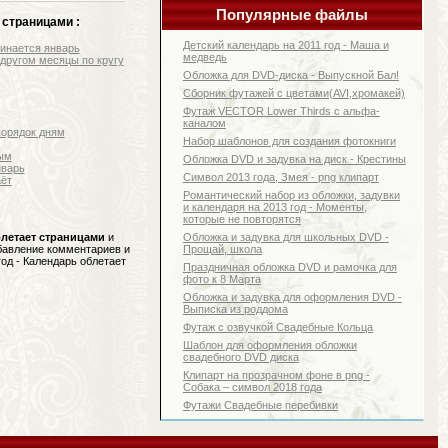
Популярные файлы
 страницами :
Детский календарь на 2011 год - Маша и
чинается январь
медведь
 другом месяцы по кругу
Обложка для DVD-диска - Выпускной Бал!
Сборник футажей с цветами(AVI,хромакей)
Футаж VECTOR Lower Thirds с альфа-
каналом
порядок дням
Набор шаблонов для создания фотокниги
вым
Обложка DVD и задувка на диск - Крестины
нварь
Символ 2013 года, Змея - png клипарт
аёт
Романтический набор из обложки, задувки
и календаря на 2013 год - Моменты,
которые не повторятся
Обложка и задувка для школьных DVD -
блетает страницами
и
Прощай, школа
обавление комментариев и
од - Календарь облетает
Праздничная обложка DVD и рамочка для
фото к 8 Марта
Обложка и задувка для оформления DVD -
Выписка из роддома
Футаж с озвучкой Свадебные Кольца
Шаблон для оформления обложки
свадебного DVD диска
Клипарт на прозрачном фоне в png -
Собака – символ 2018 года
Футажи Свадебные перебивки