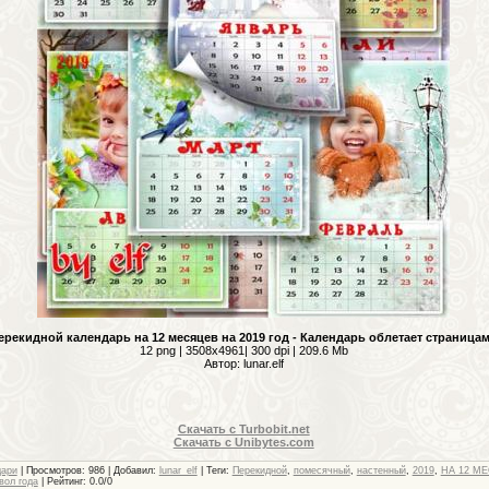
ерекидной календарь на 12 месяцев на 2019 год - Календарь облетает страница
12 png | 3508x4961| 300 dpi | 209.6 Mb
Автор: lunar.elf
Скачать с Turbobit.net
Скачать с Unibytes.com
дари
|
Просмотров
: 986 |
Добавил
:
lunar_elf
|
Теги
:
Перекидной
,
помесячный
,
настенный
,
2019
,
НА 12 М
вол года
|
Рейтинг
:
0.0
/
0