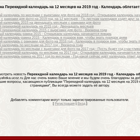
на Перекидной календарь на 12 месяцев на 2019 год - Календарь облетает
й календарь по месяцам с вырезами для фото на 2018 год - Открываем календарь на
 с рамками для фото на 2019 год, на 12 месяцев - По листкам календаря ходят друг за
й календарь 2015 на двенадцать месяцев с рамками для фото
 перекидной календарь на 2015 год - Двенадцать месяцев
 перекидной календарь 2015 с вырезами для фото - Времена года
й календарь-рамка 2015 - Открываем календарь начинается январь
й календарь-рамка 2015 - Календарь в подарок вам, чтобы знать порядок дням
й календарь с рамками для фото на 2016 год - Календарь в подарок вам, чтобы знать 
 календарь по месяцам на 2017 год - Времена года
й календарь по месяцам с вырезами для фото на 2017 год - Пусть будет год счастли
 перекидной календарь по месяцам на 2017 год - Открываем календарь начинается я
й календарь-рамка на 2017 год по месяцам - Год какой сейчас идёт календарь ответ д
мотреть новость
Перекидной календарь на 12 месяцев на 2019 год - Календарь о
yafotka.ucoz.ru Для нас очень важно Ваше мнение и мы будем очень благодарны за д
кшие вопросы, касающиеся публикации "Перекидной календарь на 12 месяцев на 2019 г
страницами", Вы всегда можете задать её автору.
Добавлять комментарии могут только зарегистрированные пользователи.
[
Регистрация
|
Вход
]