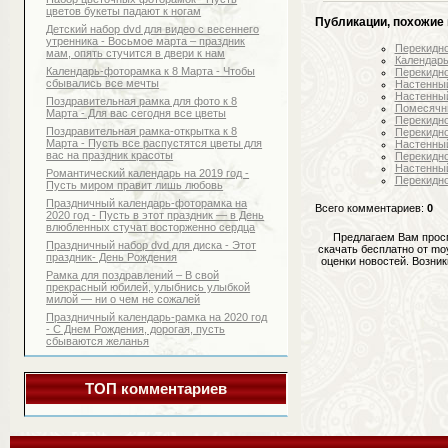
цветов букеты падают к ногам
Публикации, похожие 
Детский набор dvd для видео с весеннего
утренника - Восьмое марта – праздник
Перекидно
мам, опять стучится в двери к нам
Календарь
Календарь-фоторамка к 8 Марта - Чтобы
Перекидно
сбывались все мечты
Настенный
Настенный
Поздравительная рамка для фото к 8
Помесячны
Марта - Для вас сегодня все цветы
Перекидно
Поздравительная рамка-открытка к 8
Перекидно
Марта - Пусть все распустятся цветы для
Настенный
вас на праздник красоты
Перекидно
Настенный
Романтический календарь на 2019 год -
Перекидно
Пусть миром правит лишь любовь
Праздничный календарь-фоторамка на
Всего комментариев
:
0
2020 год - Пусть в этот праздник — в День
влюбленных стучат восторженно сердца
Предлагаем Вам прос
Праздничный набор dvd для диска - Этот
скачать бесплатно от mo
праздник- День Рождения
оценки новостей. Возни
Рамка для поздравлений – В свой
прекрасный юбилей, улыбнись улыбкой
милой — ни о чем не сожалей
Праздничный календарь-рамка на 2020 год
- С Днем Рождения, дорогая, пусть
сбываются желанья
ТОП комментариев