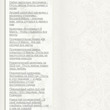
Набор цветочных фоторамок -
Пусть цветов букеты падают к
ногам
Детский набор dvd для видео с
весеннего утренника -
Восьмое марта – праздник
мам, опять стучится в двери к
нам
Календарь-фоторамка к 8
Марта - Чтобы сбывались все
мечты
Поздравительная рамка для
фото к 8 Марта - Для вас
сегодня все цветы
Поздравительная рамка-
открытка к 8 Марта - Пусть все
распустятся цветы для вас на
праздник красоты
Романтический календарь на
2019 год - Пусть миром правит
лишь любовь
Праздничный календарь-
фоторамка на 2020 год - Пусть
в этот праздник — в День
влюбленных стучат
восторженно сердца
Праздничный набор dvd для
диска - Этот праздник- День
Рождения
Рамка для поздравлений – В
свой прекрасный юбилей,
улыбнись улыбкой милой — ни
о чем не сожалей