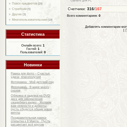
Скачать для
PC
Поиск предметов
[20]
Счетчики
:
316
/
167
Стратегии
[5]
Другие
[3]
Всего комментариев
:
0
Многопользовательские
[19]
Добавлять комментарии могу
[
Р
Статистика
Онлайн всего:
1
Гостей:
1
Пользователей:
0
Новинки
Рамка для фото – Счастья,
удачи, благополучия
Фоторамка - Мой детский сад
Фоторамка - В мире много
сказок
Обложка и задувка на DVD
диск для оформления
свадебного видео - Желаем
вам нежности и доброты,
пусть сбудутся общие ваши
мечты
Поздравительная рамка-
открытка к 8 Марта - Пусть
расцветает всё кругом