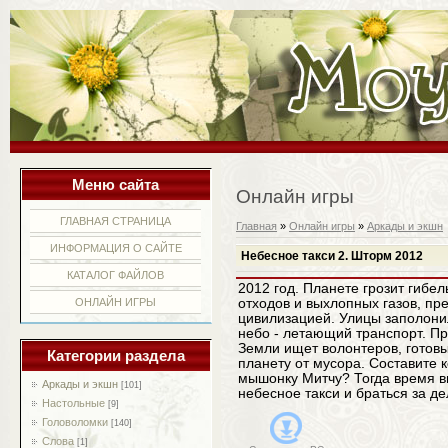
Меню сайта
Онлайн игры
ГЛАВНАЯ СТРАНИЦА
Главная
»
Онлайн игры
»
Аркады и экшн
ИНФОРМАЦИЯ О САЙТЕ
Небесное такси 2. Шторм 2012
КАТАЛОГ ФАЙЛОВ
2012 год. Планете грозит гибел
ОНЛАЙН ИГРЫ
отходов и выхлопных газов, п
цивилизацией. Улицы заполони
небо - летающий транспорт. П
Земли ищет волонтеров, готовы
Категории раздела
планету от мусора. Составите
мышонку Митчу? Тогда время в
Аркады и экшн
[101]
небесное такси и браться за де
Настольные
[9]
Головоломки
[140]
Слова
[1]