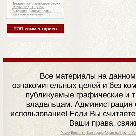
Праздничный календарь-рамка
на 2020 год - С Днем
Рождения, дорогая, пусть
сбываются желанья
ТОП комментариев
Все материалы на данном
ознакомительных целей и без ком
публикуемые графические и 
владельцам. Администрация с
использование! Если Вы считаете
Ваши права, свяж
Рамки
Виньетки, Календари
Скрап-наборы
Шабл