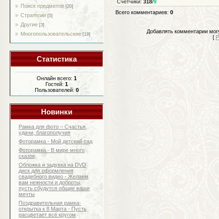
Счетчики
:
318
/
9
Поиск предметов
[20]
Всего комментариев
:
0
Стратегии
[5]
Другие
[3]
Добавлять комментарии могу
Многопользовательские
[19]
[
Р
Статистика
Онлайн всего:
1
Гостей:
1
Пользователей:
0
Новинки
Рамка для фото – Счастья,
удачи, благополучия
Фоторамка - Мой детский сад
Фоторамка - В мире много
сказок
Обложка и задувка на DVD
диск для оформления
свадебного видео - Желаем
вам нежности и доброты,
пусть сбудутся общие ваши
мечты
Поздравительная рамка-
открытка к 8 Марта - Пусть
расцветает всё кругом