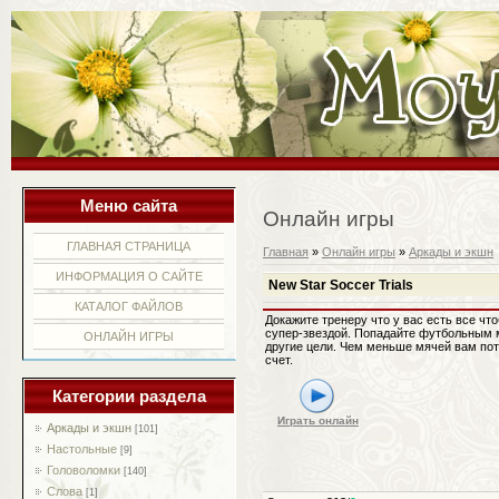
Меню сайта
Онлайн игры
ГЛАВНАЯ СТРАНИЦА
Главная
»
Онлайн игры
»
Аркады и экшн
ИНФОРМАЦИЯ О САЙТЕ
New Star Soccer Trials
КАТАЛОГ ФАЙЛОВ
Докажите тренеру что у вас есть все чт
супер-звездой. Попадайте футбольным 
ОНЛАЙН ИГРЫ
другие цели. Чем меньше мячей вам по
счет.
Категории раздела
Играть онлайн
Аркады и экшн
[101]
Настольные
[9]
Головоломки
[140]
Слова
[1]