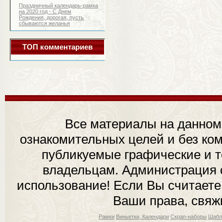
Праздничный календарь-рамка
на 2020 год - С Днем
Рождения, дорогая, пусть
сбываются желанья
ТОП комментариев
Все материалы на данном
ознакомительных целей и без ком
публикуемые графические и 
владельцам. Администрация с
использование! Если Вы считаете
Ваши права, свяж
Рамки
Виньетки, Календари
Скрап-наборы
Шабл