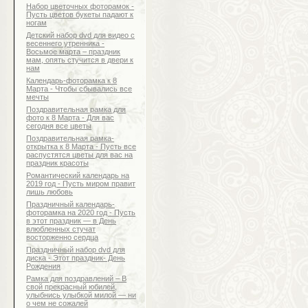
Набор цветочных фоторамок -
Пусть цветов букеты падают к
ногам
Детский набор dvd для видео с
весеннего утренника -
Восьмое марта – праздник
мам, опять стучится в двери к
нам
Календарь-фоторамка к 8
Марта - Чтобы сбывались все
мечты
Поздравительная рамка для
фото к 8 Марта - Для вас
сегодня все цветы
Поздравительная рамка-
открытка к 8 Марта - Пусть все
распустятся цветы для вас на
праздник красоты
Романтический календарь на
2019 год - Пусть миром правит
лишь любовь
Праздничный календарь-
фоторамка на 2020 год - Пусть
в этот праздник — в День
влюбленных стучат
восторженно сердца
Праздничный набор dvd для
диска - Этот праздник- День
Рождения
Рамка для поздравлений – В
свой прекрасный юбилей,
улыбнись улыбкой милой — ни
о чем не сожалей