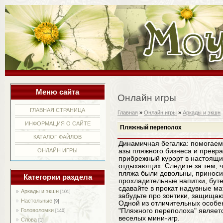
Меню сайта
Онлайн игры
ГЛАВНАЯ СТРАНИЦА
Главная
»
Онлайн игры
»
Аркады и экшн
ИНФОРМАЦИЯ О САЙТЕ
Пляжный переполох
КАТАЛОГ ФАЙЛОВ
Динамичная бегалка: помогае
ОНЛАЙН ИГРЫ
азы пляжного бизнеса и превра
прибрежный курорт в настоящи
отдыхающих. Следите за тем, ч
пляжа были довольны, приноси
Категории раздела
прохладительные напитки, бут
сдавайте в прокат надувные ма
Аркады и экшн
[101]
забудьте про зонтики, защища
Настольные
[9]
Одной из отличительных особе
Головоломки
"Пляжного переполоха" являет
[140]
веселых мини-игр.
Слова
[1]