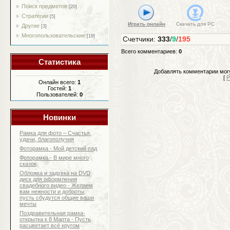
Поиск предметов
[20]
Стратегии
[5]
Играть онлайн
Скачать для
PC
Другие
[3]
Многопользовательские
[19]
Счетчики
:
333
/
9
/
195
Всего комментариев
:
0
Статистика
Добавлять комментарии могу
[
Р
Онлайн всего:
1
Гостей:
1
Пользователей:
0
Новинки
Рамка для фото – Счастья,
удачи, благополучия
Фоторамка - Мой детский сад
Фоторамка - В мире много
сказок
Обложка и задувка на DVD
диск для оформления
свадебного видео - Желаем
вам нежности и доброты,
пусть сбудутся общие ваши
мечты
Поздравительная рамка-
открытка к 8 Марта - Пусть
расцветает всё кругом