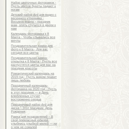
Набор цветочных фоторамок -
Пусть цветов букеты падают к
ногам
Детский набор dvd для видео с
весеннего утренника -
Восьмое марта – праздник
мам, опять стучится в двери к
нам
Календарь-фоторамка к 8
Марта - Чтобы сбывались все
мечты
Поздравительная рамка для
фото к 8 Марта - Для вас
сегодня все цветы
Поздравительная рамка-
открытка к 8 Марта - Пусть все
распустятся цветы для вас на
праздник красоты
Романтический календарь на
2019 год - Пусть миром правит
лишь любовь
Праздничный календарь-
фоторамка на 2020 год - Пусть
в этот праздник — в День
влюбленных стучат
восторженно сердца
Праздничный набор dvd для
диска - Этот праздник- День
Рождения
Рамка для поздравлений – В
свой прекрасный юбилей,
улыбнись улыбкой милой — ни
о чем не сожалей