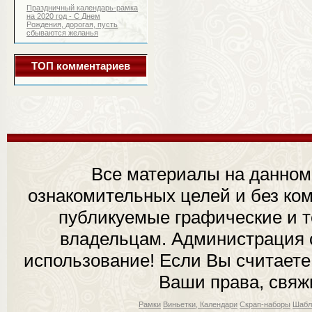
Праздничный календарь-рамка
на 2020 год - С Днем
Рождения, дорогая, пусть
сбываются желанья
ТОП комментариев
Все материалы на данном
ознакомительных целей и без ком
публикуемые графические и 
владельцам. Администрация с
использование! Если Вы считаете
Ваши права, свяж
Рамки
Виньетки, Календари
Скрап-наборы
Шабл