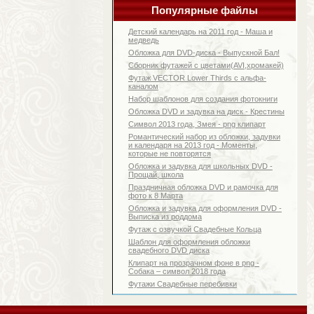
Популярные файлы
Детский календарь на 2011 год - Маша и
медведь
Обложка для DVD-диска - Выпускной Бал!
Сборник футажей с цветами(AVI,хромакей)
Футаж VECTOR Lower Thirds с альфа-
каналом
Набор шаблонов для создания фотокниги
Обложка DVD и задувка на диск - Крестины
Символ 2013 года, Змея - png клипарт
Романтический набор из обложки, задувки
и календаря на 2013 год - Моменты,
которые не повторятся
Обложка и задувка для школьных DVD -
Прощай, школа
Праздничная обложка DVD и рамочка для
фото к 8 Марта
Обложка и задувка для оформления DVD -
Выписка из роддома
Футаж с озвучкой Свадебные Кольца
Шаблон для оформления обложки
свадебного DVD диска
Клипарт на прозрачном фоне в png -
Собака – символ 2018 года
Футажи Свадебные перебивки