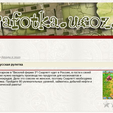
»
Аркады и экшн
усская рулетка
гархом в "Веселой ферме 3"! Скарлетт едет в Россию, в гости к своей
ке нужно наладить производство продуктов для космонавтов и
нокрадов. Дело это совсем не женское, поэтому Скарлетт необходима
жка. Пройдите 90 увлекательных уровней, займитесь добычей нефти и
мической ракеты!