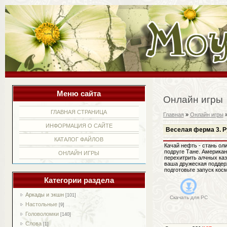
Меню сайта
Онлайн игры
ГЛАВНАЯ СТРАНИЦА
Главная
»
Онлайн игры
ИНФОРМАЦИЯ О САЙТЕ
Веселая ферма 3. Р
КАТАЛОГ ФАЙЛОВ
Качай нефть - стань оли
подруге Тане. Американ
ОНЛАЙН ИГРЫ
перехитрить алчных каз
ваша дружеская поддер
подготовьте запуск кос
Категории раздела
Аркады и экшн
[101]
Скачать для
PC
Настольные
[9]
Головоломки
[140]
Слова
[1]