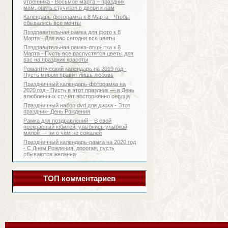
утренника - Восьмое марта – праздник
мам, опять стучится в двери к нам
Календарь-фоторамка к 8 Марта - Чтобы
сбывались все мечты
Поздравительная рамка для фото к 8
Марта - Для вас сегодня все цветы
Поздравительная рамка-открытка к 8
Марта - Пусть все распустятся цветы для
вас на праздник красоты
Романтический календарь на 2019 год -
Пусть миром правит лишь любовь
Праздничный календарь-фоторамка на
2020 год - Пусть в этот праздник — в День
влюбленных стучат восторженно сердца
Праздничный набор dvd для диска - Этот
праздник- День Рождения
Рамка для поздравлений – В свой
прекрасный юбилей, улыбнись улыбкой
милой — ни о чем не сожалей
Праздничный календарь-рамка на 2020 год
- С Днем Рождения, дорогая, пусть
сбываются желанья
ТОП комментариев