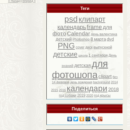
« Назад
|
Вперед »
Теги
psd
клипарт
календарь
frame
для
фото
Calendar
день валентина
детский
8 марта
dvd
Photoshop
PNG
выпускной
cover
диск
детские
1 сентября
День
школа
для
детская
знаний
фотошопа
clipart
без
14 февраля
день рождения
background
2014
календари
2018
2015
2016
2019
год собаки
год крысы
2020
Поделиться