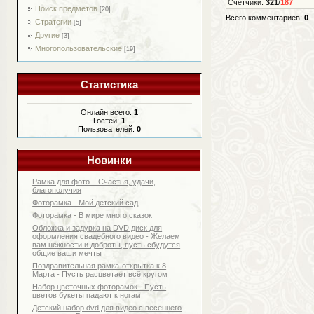
Счетчики
:
321
/
187
Поиск предметов
[20]
Всего комментариев
:
0
Стратегии
[5]
Другие
[3]
Многопользовательские
[19]
Статистика
Онлайн всего:
1
Гостей:
1
Пользователей:
0
Новинки
Рамка для фото – Счастья, удачи,
благополучия
Фоторамка - Мой детский сад
Фоторамка - В мире много сказок
Обложка и задувка на DVD диск для
оформления свадебного видео - Желаем
вам нежности и доброты, пусть сбудутся
общие ваши мечты
Поздравительная рамка-открытка к 8
Марта - Пусть расцветает всё кругом
Набор цветочных фоторамок - Пусть
цветов букеты падают к ногам
Детский набор dvd для видео с весеннего