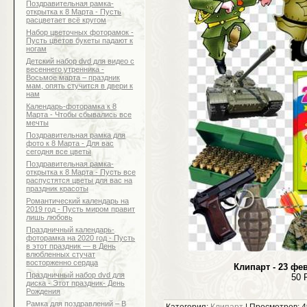
Поздравительная рамка-
открытка к 8 Марта - Пусть
расцветает всё кругом
Набор цветочных фоторамок -
Пусть цветов букеты падают к
ногам
Детский набор dvd для видео с
весеннего утренника -
Восьмое марта – праздник
мам, опять стучится в двери к
нам
Календарь-фоторамка к 8
Марта - Чтобы сбывались все
мечты
Поздравительная рамка для
фото к 8 Марта - Для вас
сегодня все цветы
Поздравительная рамка-
открытка к 8 Марта - Пусть все
распустятся цветы для вас на
праздник красоты
Романтический календарь на
2019 год - Пусть миром правит
лишь любовь
Праздничный календарь-
фоторамка на 2020 год - Пусть
в этот праздник — в День
влюбленных стучат
восторженно сердца
Клипарт - 23 фе
Праздничный набор dvd для
50 
диска - Этот праздник- День
Рождения
Рамка для поздравлений – В
Категория:
Клипарт
| Просмотров: 4