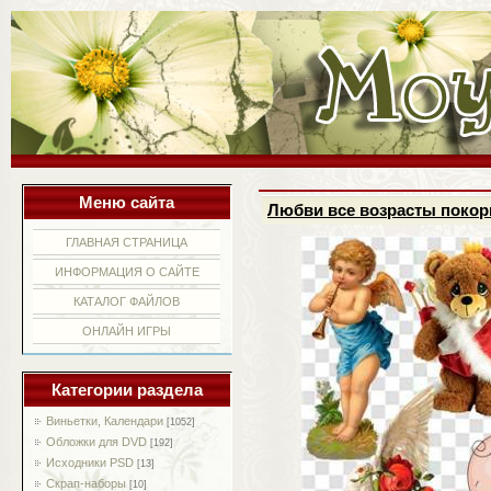
Меню сайта
Любви все возрасты покор
ГЛАВНАЯ СТРАНИЦА
ИНФОРМАЦИЯ О САЙТЕ
КАТАЛОГ ФАЙЛОВ
ОНЛАЙН ИГРЫ
Категории раздела
Виньетки, Календари
[1052]
Обложки для DVD
[192]
Исходники PSD
[13]
Скрап-наборы
[10]