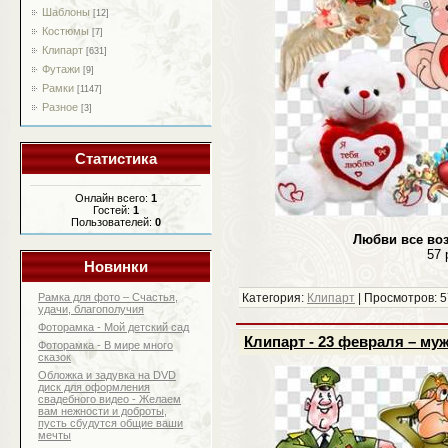
Шаблоны
[12]
Костюмы
[7]
Клипарт
[631]
Футажи
[9]
Рамки
[1147]
Разное
[3]
Статистика
Онлайн всего:
1
Гостей:
1
Пользователей:
0
Любви все во
57 
Новинки
Рамка для фото – Счастья,
Категория:
Клипарт
| Просмотров: 5
удачи, благополучия
Фоторамка - Мой детский сад
Клипарт - 23 февраля – му
Фоторамка - В мире много
сказок
Обложка и задувка на DVD
диск для оформления
свадебного видео - Желаем
вам нежности и доброты,
пусть сбудутся общие ваши
мечты