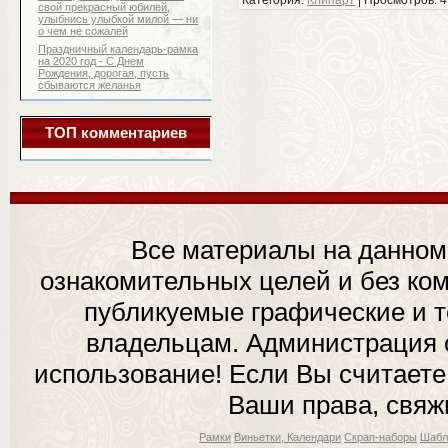
свой прекрасный юбилей,
улыбнись улыбкой милой — ни
о чем не сожалей
Праздничный календарь-рамка
на 2020 год - С Днем
Рождения, дорогая, пусть
сбываются желанья
ТОП комментариев
Все материалы на данном
ознакомительных целей и без ком
публикуемые графические и 
владельцам. Администрация с
использование! Если Вы считаете
Ваши права, свяж
Рамки
Виньетки, Календари
Скрап-наборы
Шабл