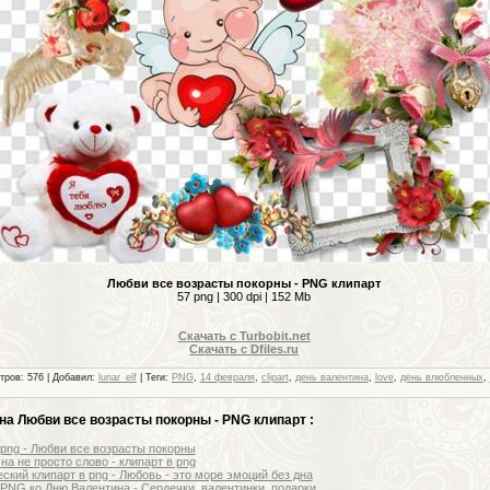
Любви все возрасты покорны - PNG клипарт
57 png | 300 dpi | 152 Mb
Скачать с Turbobit.net
Скачать с Dfiles.ru
тров
: 576 |
Добавил
:
lunar_elf
|
Теги
:
PNG
,
14 февраля
,
clipart
,
день валентина
,
love
,
день влюбленных
,
на Любви все возрасты покорны - PNG клипарт :
 png - Любви все возрасты покорны
на не просто слово - клипарт в png
ский клипарт в png - Любовь - это море эмоций без дна
 PNG ко Дню Валентина - Сердечки, валентинки, подарки