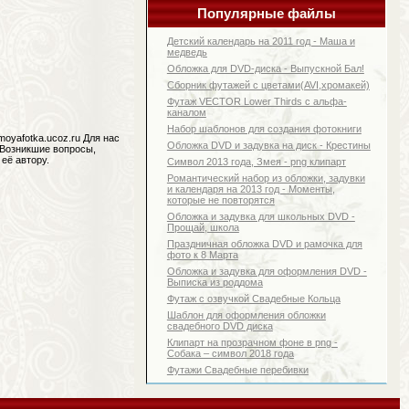
Популярные файлы
Детский календарь на 2011 год - Маша и
медведь
Обложка для DVD-диска - Выпускной Бал!
Сборник футажей с цветами(AVI,хромакей)
Футаж VECTOR Lower Thirds с альфа-
каналом
Набор шаблонов для создания фотокниги
moyafotka.ucoz.ru Для нас
Обложка DVD и задувка на диск - Крестины
 Возникшие вопросы,
её автору.
Символ 2013 года, Змея - png клипарт
Романтический набор из обложки, задувки
и календаря на 2013 год - Моменты,
которые не повторятся
Обложка и задувка для школьных DVD -
Прощай, школа
Праздничная обложка DVD и рамочка для
фото к 8 Марта
Обложка и задувка для оформления DVD -
Выписка из роддома
Футаж с озвучкой Свадебные Кольца
Шаблон для оформления обложки
свадебного DVD диска
Клипарт на прозрачном фоне в png -
Собака – символ 2018 года
Футажи Свадебные перебивки