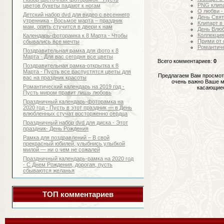
PNG клипа
цветов букеты падают к ногам
О любви -
Детский набор dvd для видео с весеннего
День Свят
утренника - Восьмое марта – праздник
Клипарт в
мам, опять стучится в двери к нам
День Влюб
Коллекция
Календарь-фоторамка к 8 Марта - Чтобы
Прими от 
сбывались все мечты
Романтиче
Поздравительная рамка для фото к 8
Марта - Для вас сегодня все цветы
Всего комментариев
:
0
Поздравительная рамка-открытка к 8
Марта - Пусть все распустятся цветы для
Предлагаем Вам просмот
вас на праздник красоты
очень важно Ваше м
Романтический календарь на 2019 год -
касающиес
Пусть миром правит лишь любовь
Праздничный календарь-фоторамка на
2020 год - Пусть в этот праздник — в День
влюбленных стучат восторженно сердца
Праздничный набор dvd для диска - Этот
праздник- День Рождения
Рамка для поздравлений – В свой
прекрасный юбилей, улыбнись улыбкой
милой — ни о чем не сожалей
Праздничный календарь-рамка на 2020 год
- С Днем Рождения, дорогая, пусть
сбываются желанья
ТОП комментариев