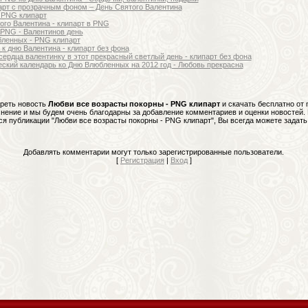
рт с прозрачным фоном – День Святого Валентина
 PNG клипарт
ого Валентина - клипарт в PNG
 PNG - Валентинов день
ленных - PNG клипарт
 к дню Валентина - клипарт без фона
сердца валентинку в этот прекрасный светлый день - клипарт без фона
ский календарь ко Дню Влюбленных на 2012 год - Любовь прекрасна
реть новость
Любви все возрасты покорны - PNG клипарт
и скачать бесплатно от 
нение и мы будем очень благодарны за добавление комментариев и оценки новостей.
я публикации "Любви все возрасты покорны - PNG клипарт", Вы всегда можете задать 
Добавлять комментарии могут только зарегистрированные пользователи.
[
Регистрация
|
Вход
]