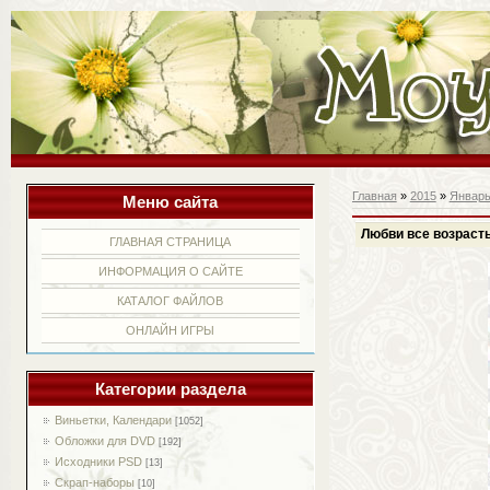
Главная
»
2015
»
Январ
Меню сайта
Любви все возраст
ГЛАВНАЯ СТРАНИЦА
ИНФОРМАЦИЯ О САЙТЕ
КАТАЛОГ ФАЙЛОВ
ОНЛАЙН ИГРЫ
Категории раздела
Виньетки, Календари
[1052]
Обложки для DVD
[192]
Исходники PSD
[13]
Скрап-наборы
[10]