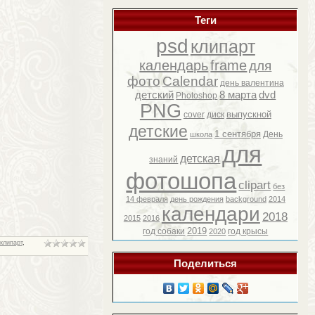
Теги
psd
клипарт
календарь
frame
для
фото
Calendar
день валентина
детский
8 марта
dvd
Photoshop
PNG
выпускной
cover
диск
детские
1 сентября
День
школа
для
детская
знаний
фотошопа
clipart
без
14 февраля
день рождения
background
2014
календари
2018
2015
2016
2019
год собаки
год крысы
2020
клипарт
,
Поделиться