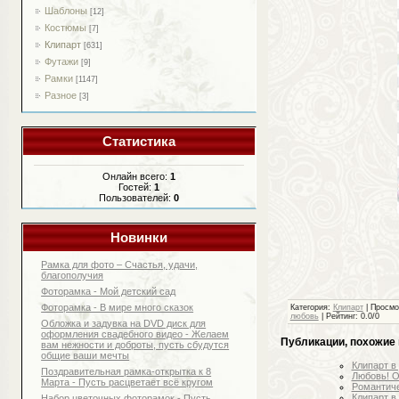
Шаблоны
[12]
Костюмы
[7]
Клипарт
[631]
Футажи
[9]
Рамки
[1147]
Разное
[3]
Статистика
Онлайн всего:
1
Гостей:
1
Пользователей:
0
Новинки
Рамка для фото – Счастья, удачи,
благополучия
Фоторамка - Мой детский сад
Фоторамка - В мире много сказок
Категория
:
Клипарт
|
Просмо
любовь
|
Рейтинг
:
0.0
/
0
Обложка и задувка на DVD диск для
оформления свадебного видео - Желаем
Публикации, похожие 
вам нежности и доброты, пусть сбудутся
общие ваши мечты
Клипарт в
Поздравительная рамка-открытка к 8
Любовь! О
Марта - Пусть расцветает всё кругом
Романтиче
Клипарт в
Набор цветочных фоторамок - Пусть