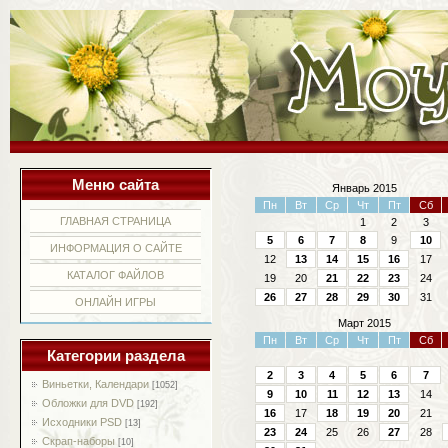
Меню сайта
Январь 2015
Пн
Вт
Ср
Чт
Пт
Сб
ГЛАВНАЯ СТРАНИЦА
1
2
3
5
6
7
8
9
10
ИНФОРМАЦИЯ О САЙТЕ
12
13
14
15
16
17
КАТАЛОГ ФАЙЛОВ
19
20
21
22
23
24
26
27
28
29
30
31
ОНЛАЙН ИГРЫ
Март 2015
Пн
Вт
Ср
Чт
Пт
Сб
Категории раздела
2
3
4
5
6
7
Виньетки, Календари
[1052]
9
10
11
12
13
14
Обложки для DVD
[192]
16
17
18
19
20
21
Исходники PSD
[13]
23
24
25
26
27
28
Скрап-наборы
[10]