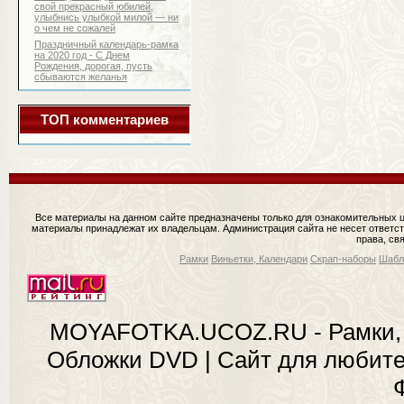
свой прекрасный юбилей,
улыбнись улыбкой милой — ни
о чем не сожалей
Праздничный календарь-рамка
на 2020 год - С Днем
Рождения, дорогая, пусть
сбываются желанья
ТОП комментариев
Все материалы на данном сайте предназначены только для ознакомительных ц
материалы принадлежат их владельцам. Администрация сайта не несет ответст
права, св
Рамки
Виньетки, Календари
Скрап-наборы
Шабл
MOYAFOTKA.UCOZ.RU - Рамки, 
Обложки DVD | Сайт для любит