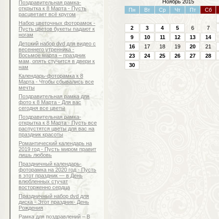
Ноябрь 2015
Поздравительная рамка-
открытка к 8 Марта - Пусть
Пн
Вт
Ср
Чт
Пт
Сб
расцветает всё кругом
Набор цветочных фоторамок -
2
3
4
5
6
7
Пусть цветов букеты падают к
ногам
9
10
11
12
13
14
Детский набор dvd для видео с
16
17
18
19
20
21
весеннего утренника -
Восьмое марта – праздник
23
24
25
26
27
28
мам, опять стучится в двери к
30
нам
Календарь-фоторамка к 8
Марта - Чтобы сбывались все
мечты
Поздравительная рамка для
фото к 8 Марта - Для вас
сегодня все цветы
Поздравительная рамка-
открытка к 8 Марта - Пусть все
распустятся цветы для вас на
праздник красоты
Романтический календарь на
2019 год - Пусть миром правит
лишь любовь
Праздничный календарь-
фоторамка на 2020 год - Пусть
в этот праздник — в День
влюбленных стучат
восторженно сердца
Праздничный набор dvd для
диска - Этот праздник- День
Рождения
Рамка для поздравлений – В