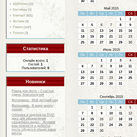
30
31
Шаблоны
[12]
Май 2015
Костюмы
[7]
Пн
Вт
Ср
Чт
Пт
Сб
Клипарт
[631]
1
2
Футажи
[9]
4
5
6
7
8
9
Рамки
[1147]
11
12
13
14
15
16
Разное
[3]
18
19
20
21
22
23
25
26
27
28
29
30
Статистика
Июль 2015
Пн
Вт
Ср
Чт
Пт
Сб
1
2
3
4
Онлайн всего:
1
Гостей:
1
6
7
8
9
10
11
Пользователей:
0
13
14
15
16
17
18
20
21
22
23
24
25
Новинки
27
28
29
30
31
Рамка для фото – Счастья,
удачи, благополучия
Сентябрь 2015
Фоторамка - Мой детский сад
Пн
Вт
Ср
Чт
Пт
Сб
Фоторамка - В мире много
1
2
3
4
5
сказок
7
8
9
10
11
12
Обложка и задувка на DVD
диск для оформления
14
15
16
17
18
19
свадебного видео - Желаем
21
22
23
24
25
26
вам нежности и доброты,
пусть сбудутся общие ваши
28
29
30
мечты