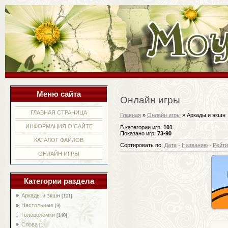
Меню сайта
Онлайн игры
ГЛАВНАЯ СТРАНИЦА
Главная
»
Онлайн игры
» Аркады и экшн
ИНФОРМАЦИЯ О САЙТЕ
В категории игр
:
101
Показано игр
:
73-90
КАТАЛОГ ФАЙЛОВ
Сортировать по
:
Дате
·
Названию
·
Рейти
ОНЛАЙН ИГРЫ
Категории раздела
Аркады и экшн
[101]
Настольные
[9]
Головоломки
[140]
Слова
[1]