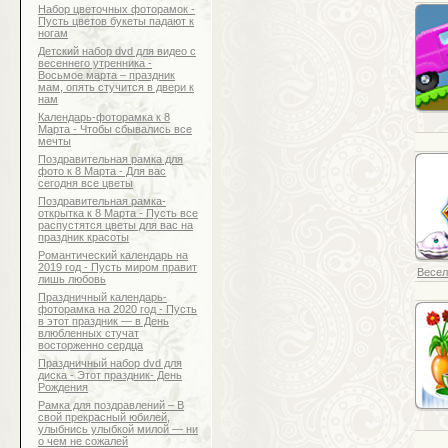
Набор цветочных фоторамок -
Пусть цветов букеты падают к
ногам
Детский набор dvd для видео с
весеннего утренника -
Восьмое марта – праздник
мам, опять стучится в двери к
нам
Календарь-фоторамка к 8
Марта - Чтобы сбывались все
мечты
Поздравительная рамка для
фото к 8 Марта - Для вас
сегодня все цветы
Поздравительная рамка-
открытка к 8 Марта - Пусть все
распустятся цветы для вас на
праздник красоты
Романтический календарь на
2019 год - Пусть миром правит
Весел
лишь любовь
Праздничный календарь-
фоторамка на 2020 год - Пусть
в этот праздник — в День
влюбленных стучат
восторженно сердца
Праздничный набор dvd для
диска - Этот праздник- День
Рождения
Рамка для поздравлений – В
свой прекрасный юбилей,
улыбнись улыбкой милой — ни
о чем не сожалей