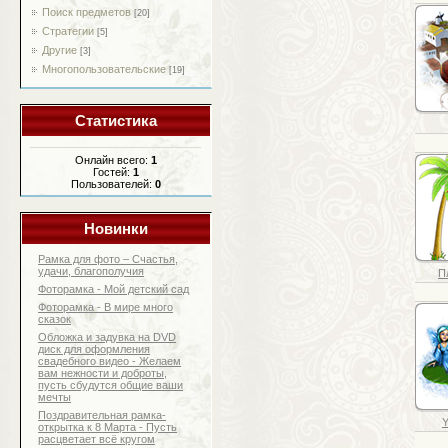
Поиск предметов
[20]
Стратегии
[5]
Другие
[3]
Многопользовательские
[19]
Статистика
Онлайн всего:
1
Гостей:
1
Пользователей:
0
Новинки
Рамка для фото – Счастья,
удачи, благополучия
П
Фоторамка - Мой детский сад
Фоторамка - В мире много
сказок
Обложка и задувка на DVD
диск для оформления
свадебного видео - Желаем
вам нежности и доброты,
пусть сбудутся общие ваши
мечты
Поздравительная рамка-
Y
открытка к 8 Марта - Пусть
расцветает всё кругом