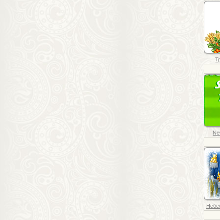
Т
Ne
Небес