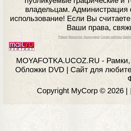
публикуемые графические и 
владельцам. Администрация с
использование! Если Вы считаете
Ваши права, свяж
Рамки
Виньетки, Календари
Скрап-наборы
Шабл
MOYAFOTKA.UCOZ.RU - Рамки, 
Обложки DVD | Сайт для любит
Copyright MyCorp © 2026
|